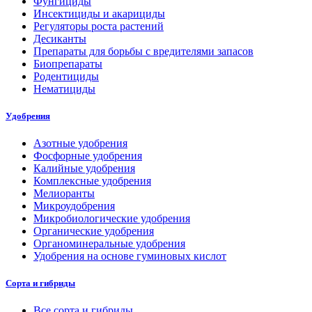
Фунгициды
Инсектициды и акарициды
Регуляторы роста растений
Десиканты
Препараты для борьбы с вредителями запасов
Биопрепараты
Родентициды
Нематициды
Удобрения
Азотные удобрения
Фосфорные удобрения
Калийные удобрения
Комплексные удобрения
Мелиоранты
Микроудобрения
Микробиологические удобрения
Органические удобрения
Органоминеральные удобрения
Удобрения на основе гуминовых кислот
Сорта и гибриды
Все сорта и гибриды