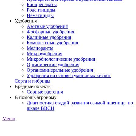
Биопрепараты
Родентициды
Нематициды
Удобрения
Азотные удобрения
Фосфорные удобрения
Калийные удобрения
Комплексные удобрения
Мелиоранты
Микроудобрения
Микробиологические удобрения
Органические удобрения
Органоминеральные удобрения
Удобрения на основе гуминовых кислот
Сорта и гибриды
Вредные объекты
Сорные растения
В помощь агроному
Диагностика стадий развития озимой пшеницы по
шкале ВВСН
Меню