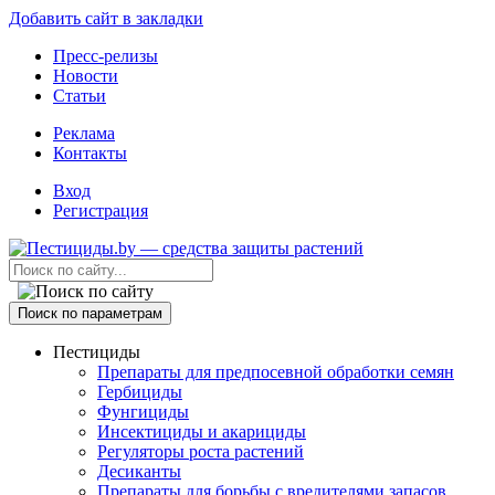
Добавить сайт в закладки
Пресс-релизы
Новости
Статьи
Реклама
Контакты
Вход
Регистрация
Поиск по параметрам
Пестициды
Препараты для предпосевной обработки семян
Гербициды
Фунгициды
Инсектициды и акарициды
Регуляторы роста растений
Десиканты
Препараты для борьбы с вредителями запасов