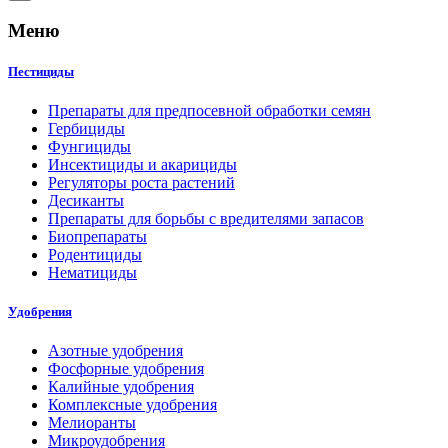
Меню
Пестициды
Препараты для предпосевной обработки семян
Гербициды
Фунгициды
Инсектициды и акарициды
Регуляторы роста растений
Десиканты
Препараты для борьбы с вредителями запасов
Биопрепараты
Родентициды
Нематициды
Удобрения
Азотные удобрения
Фосфорные удобрения
Калийные удобрения
Комплексные удобрения
Мелиоранты
Микроудобрения