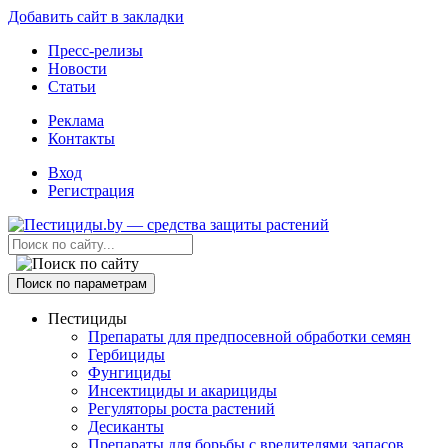
Добавить сайт в закладки
Пресс-релизы
Новости
Статьи
Реклама
Контакты
Вход
Регистрация
Поиск по параметрам
Пестициды
Препараты для предпосевной обработки семян
Гербициды
Фунгициды
Инсектициды и акарициды
Регуляторы роста растений
Десиканты
Препараты для борьбы с вредителями запасов