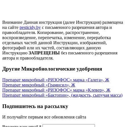
Внимание
Данная инструкция (далее Инструкция) размещена
на сайте
pesticidy.by
с письменного разрешения автора и
правообладателя.
Копирование, распространение,
воспроизведение, перепечатка, изменение, переработка
отдельных частей данной Инструкции, изображений,
фотографий или их частей, составляющих данную
Инструкцию
ЗАПРЕЩЕНЫ
без письменного разрешения
автора и правообладателя.
Другие Микробиологические удобрения
Препарат микробный «РИЗОФОС» марка «Галега», Ж
Препарат микробный «Грамисил», Ж
Препарат микробный «РИЗОФОС» марка «Клевер», Ж
Препарат микробный «Бактопин», (жидкость, сыпучая масса)
Подпишитесь на рассылку
И получайте первым все обновления сайта
Введите ваш email
*