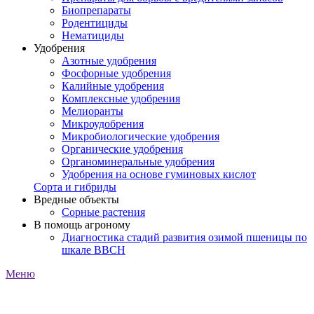
Биопрепараты
Родентициды
Нематициды
Удобрения
Азотные удобрения
Фосфорные удобрения
Калийные удобрения
Комплексные удобрения
Мелиоранты
Микроудобрения
Микробиологические удобрения
Органические удобрения
Органоминеральные удобрения
Удобрения на основе гуминовых кислот
Сорта и гибриды
Вредные объекты
Сорные растения
В помощь агроному
Диагностика стадий развития озимой пшеницы по
шкале ВВСН
Меню