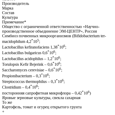
Производитель
Марка
Состав
Культура
Примечание
*
Общество с ограниченной ответственностью «Научно-
производственное объединение ЭМ-ЦЕНТР», Россия
Симбиоз почвенных микроорганизмов (Bifidobacterium ter-
*
5
macidophilum 4,2
10
;
*
6
Lactobacillus kefiranofaciens 1,38
10
;
*
6
Lactobacillus bulgaricus 0,6
10
;
*
6
Lactobacillus acidophilus – 1,2
10
;
*
6
Torulopsis Kefir Bejerink – 0,6
10
;
*
6
Saccharomyces cerevisiae – 0,6
10
;
*
6
Propionibacterium – 0,3
10
;
*
6
Streptococcus thermophilus – 0,3
10
;
*
6
Clostridium – 0,4
10
;
*
6
посторонняя сапрофитная микрофлора – 0,42
10
)
Яровые зерновые культуры, свекла сахарная
То же
Картофель, томат и огурец открытого грунта
+