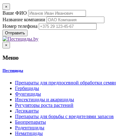
×
Ваше ФИО
Название компании
Номер телефона
×
Меню
Пестициды
Препараты для предпосевной обработки семян
Гербициды
Фунгициды
Инсектициды и акарициды
Регуляторы роста растений
Десиканты
Препараты для борьбы с вредителями запасов
Биопрепараты
Родентициды
Нематициды