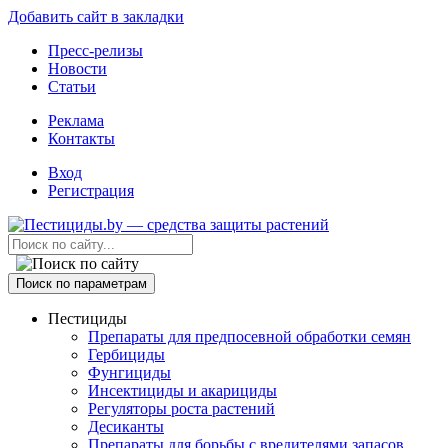
Добавить сайт в закладки
Пресс-релизы
Новости
Статьи
Реклама
Контакты
Вход
Регистрация
Поиск по параметрам
Пестициды
Препараты для предпосевной обработки семян
Гербициды
Фунгициды
Инсектициды и акарициды
Регуляторы роста растений
Десиканты
Препараты для борьбы с вредителями запасов