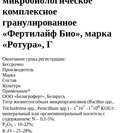
микробиологическое
комплексное
гранулированное
«Фертилайф Био», марка
«Ротура», Г
Окончание срока регистрации:
Бессрочно
Производитель
Марка
Состав
Культура
Примечание
*
OОO «Белагроферт», Беларусь
Титр жизнеспособных микроорганизмов (Bacillus spp.,
*
7
*
8
Trichoderma spp., Penicillium spp.) – 1
10
–1
10
КОЕ/г;
минеральный или органоминеральный носитель с
содержанием: N – 0,1-5%;
Р
О
– 10-22%;
2
5
K
O – 21-28%;
2