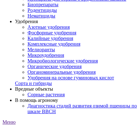
Биопрепараты
Родентициды
Нематициды
Удобрения
Азотные удобрения
Фосфорные удобрения
Калийные удобрения
Комплексные удобрения
Мелиоранты
Микроудобрения
Микробиологические удобрения
Органические удобрения
Органоминеральные удобрения
Удобрения на основе гуминовых кислот
Сорта и гибриды
Вредные объекты
Сорные растения
В помощь агроному
Диагностика стадий развития озимой пшеницы по
шкале ВВСН
Меню