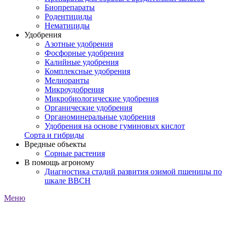
Биопрепараты
Родентициды
Нематициды
Удобрения
Азотные удобрения
Фосфорные удобрения
Калийные удобрения
Комплексные удобрения
Мелиоранты
Микроудобрения
Микробиологические удобрения
Органические удобрения
Органоминеральные удобрения
Удобрения на основе гуминовых кислот
Сорта и гибриды
Вредные объекты
Сорные растения
В помощь агроному
Диагностика стадий развития озимой пшеницы по
шкале ВВСН
Меню