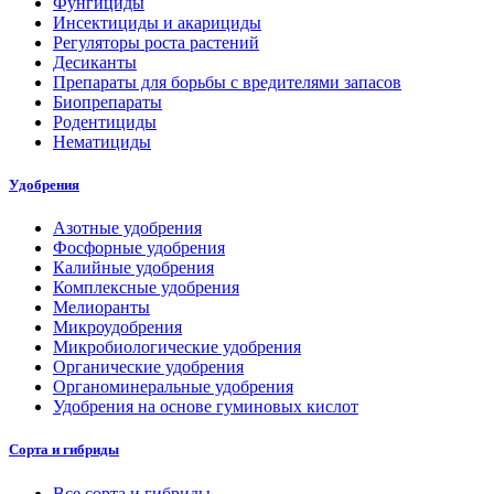
Фунгициды
Инсектициды и акарициды
Регуляторы роста растений
Десиканты
Препараты для борьбы с вредителями запасов
Биопрепараты
Родентициды
Нематициды
Удобрения
Азотные удобрения
Фосфорные удобрения
Калийные удобрения
Комплексные удобрения
Мелиоранты
Микроудобрения
Микробиологические удобрения
Органические удобрения
Органоминеральные удобрения
Удобрения на основе гуминовых кислот
Сорта и гибриды
Все сорта и гибриды