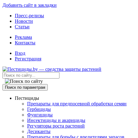
Добавить сайт в закладки
Пресс-релизы
Новости
Статьи
Реклама
Контакты
Вход
Регистрация
Поиск по параметрам
Пестициды
Препараты для предпосевной обработки семян
Гербициды
Фунгициды
Инсектициды и акарициды
Регуляторы роста растений
Десиканты
Препараты для борьбы с вредителями запасов