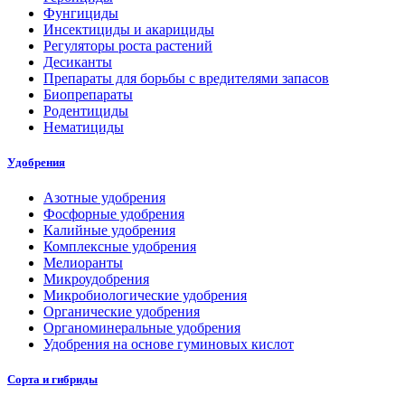
Фунгициды
Инсектициды и акарициды
Регуляторы роста растений
Десиканты
Препараты для борьбы с вредителями запасов
Биопрепараты
Родентициды
Нематициды
Удобрения
Азотные удобрения
Фосфорные удобрения
Калийные удобрения
Комплексные удобрения
Мелиоранты
Микроудобрения
Микробиологические удобрения
Органические удобрения
Органоминеральные удобрения
Удобрения на основе гуминовых кислот
Сорта и гибриды