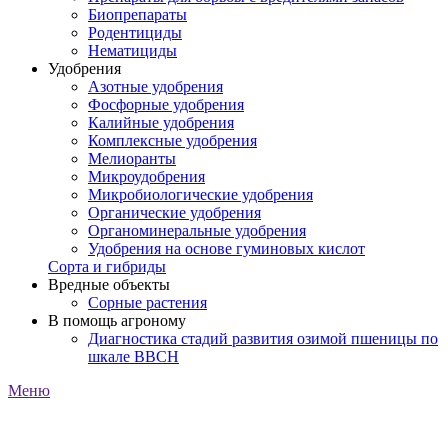
Биопрепараты
Родентициды
Нематициды
Удобрения
Азотные удобрения
Фосфорные удобрения
Калийные удобрения
Комплексные удобрения
Мелиоранты
Микроудобрения
Микробиологические удобрения
Органические удобрения
Органоминеральные удобрения
Удобрения на основе гуминовых кислот
Сорта и гибриды
Вредные объекты
Сорные растения
В помощь агроному
Диагностика стадий развития озимой пшеницы по
шкале ВВСН
Меню