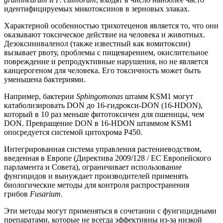
идентифицируемых микотоксинов в зерновых злаках.
Характерной особенностью трихотеценов является то, что они
оказывают токсическое действие на человека и животных.
Дезоксиниваленол (также известный как вомитоксин)
вызывает рвоту, проблемы с пищеварением, окислительное
повреждение и репродуктивные нарушения, но не является
канцерогеном для человека. Его токсичность может быть
уменьшена бактериями.
Например, бактерии
Sphingomonas
штамм KSM1 могут
катаболизировать DON до 16-гидрокси-DON (16-HDON),
который в 10 раз меньше фитотоксичен для пшеницы, чем
DON. Превращение DON в 16-HDON штаммом KSM1
опосредуется системой цитохрома P450.
Интегрированная система управления растениеводством,
введенная в Европе (Директива 2009/128 / EC Европейского
парламента и Совета), ограничивает использование
фунгицидов и вынуждает производителей применять
биологические методы для контроля распространения
грибов
Fusarium
.
Эти методы могут применяться в сочетании с фунгицидными
препаратами, которые не всегда эффективны из-за низкой