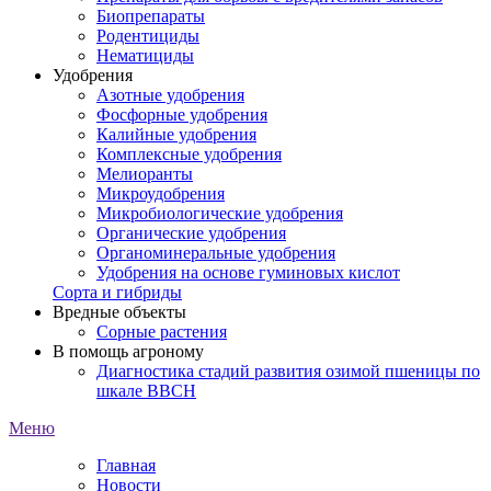
Биопрепараты
Родентициды
Нематициды
Удобрения
Азотные удобрения
Фосфорные удобрения
Калийные удобрения
Комплексные удобрения
Мелиоранты
Микроудобрения
Микробиологические удобрения
Органические удобрения
Органоминеральные удобрения
Удобрения на основе гуминовых кислот
Сорта и гибриды
Вредные объекты
Сорные растения
В помощь агроному
Диагностика стадий развития озимой пшеницы по
шкале ВВСН
Меню
Главная
Новости