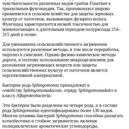
чувствительности различных видов грибов
Fusarium
к
триазольным фунгицидам. Так, пропиконазол широко
применяется в сельском хозяйстве для защиты зерновых
культур от патогенов, вызывающих фузариоз колоса.
Фунгицид характеризуется низкой токсичностью для
млекопитающих и длительным периодом полураспада 214–
315 дней в почве.
Для уменьшения сельскохозяйственного загрязнения
используются различные методы, в том числе переработка,
пиролиз и сжигание. Однако физико-химические методы
дороги, и поэтому использование микроорганизмов для
разложения загрязняющих веществ или защиты
сельскохозяйственных культур от патогенов является
перспективной альтернативой.
Бактерии рода
Sphingomonas
принадлежат к
семейству
Sphingomonadaceae
, отряду
Sphingomonadales
и
классу
Alfaproteobacteria
.
Эти бактерии были разделены на четыре рода, и в составе
рода
Sphingomonas
идентифицировано более 130 видов.
Многие штаммы бактерий
Sphingomonas
способны разлагать
ксенобиотики и стойкие загрязнители, включая
полициклические ароматические углеводороды,