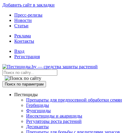
Добавить сайт в закладки
Пресс-релизы
Новости
Статьи
Реклама
Контакты
Вход
Регистрация
Поиск по параметрам
Пестициды
Препараты для предпосевной обработки семян
Гербициды
Фунгициды
Инсектициды и акарициды
Регуляторы роста растений
Десиканты
Препараты для борьбы с вредителями запасов