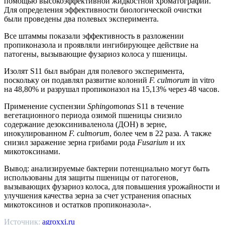
помощью высокоэффективной жидкостной хроматографии.
Для определения эффективности биологической очистки
были проведены два полевых эксперимента.
Все штаммы показали эффективность в разложении
пропиконазола и проявляли ингибирующее действие на
патогены, вызывающие фузариоз колоса у пшеницы.
Изолят S11 был выбран для полевого эксперимента,
поскольку он подавлял развитие колоний
F. culmorum
in vitro
на 48,80% и разрушал пропиконазол на 15,13% через 48 часов.
Применение суспензии
Sphingomonas
S11 в течение
вегетационного периода озимой пшеницы снизило
содержание дезоксиниваленола (ДОН) в зерне,
инокулированном
F. culmorum
, более чем в 22 раза. А также
снизил заражение зерна грибами рода
Fusarium
и их
микотоксинами.
Вывод: анализируемые бактерии потенциально могут быть
использованы для защиты пшеницы от патогенов,
вызывающих фузариоз колоса, для повышения урожайности и
улучшения качества зерна за счет устранения опасных
микотоксинов и остатков пропиконазола».
Источник:
agroxxi.ru