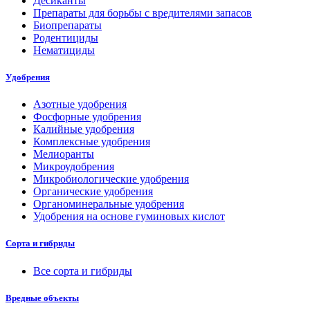
Десиканты
Препараты для борьбы с вредителями запасов
Биопрепараты
Родентициды
Нематициды
Удобрения
Азотные удобрения
Фосфорные удобрения
Калийные удобрения
Комплексные удобрения
Мелиоранты
Микроудобрения
Микробиологические удобрения
Органические удобрения
Органоминеральные удобрения
Удобрения на основе гуминовых кислот
Сорта и гибриды
Все сорта и гибриды
Вредные объекты