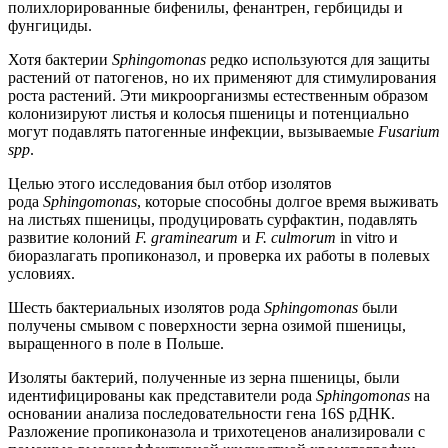
полихлорированные бифенилы, фенантрен, гербициды и
фунгициды.
Хотя бактерии
Sphingomonas
редко используются для защиты
растений от патогенов, но их применяют для стимулирования
роста растений. Эти микроорганизмы естественным образом
колонизируют листья и колосья пшеницы и потенциально
могут подавлять патогенные инфекции, вызываемые
Fusarium
spp
.
Целью этого исследования был отбор изолятов
рода
Sphingomonas
, которые способны долгое время выживать
на листьях пшеницы, продуцировать сурфактин, подавлять
развитие колоний
F. graminearum
и
F. culmorum
in vitro и
биоразлагать пропиконазол, и проверка их работы в полевых
условиях.
Шесть бактериальных изолятов рода
Sphingomonas
были
получены смывом с поверхности зерна озимой пшеницы,
выращенного в поле в Польше.
Изоляты бактерий, полученные из зерна пшеницы, были
идентифицированы как представители рода
Sphingomonas
на
основании анализа последовательности гена 16S рДНК.
Разложение пропиконазола и трихотеценов анализировали с