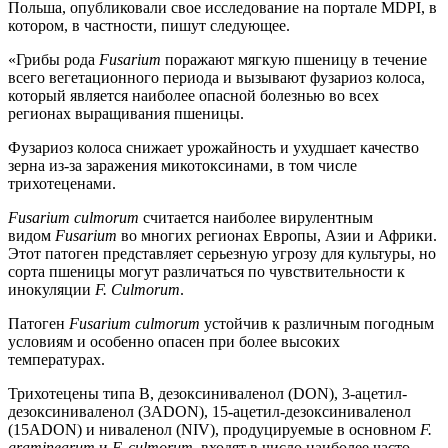
Польша, опубликовали свое исследование на портале MDPI, в
котором, в частности, пишут следующее.
«Грибы рода
Fusarium
поражают мягкую пшеницу в течение
всего вегетационного периода и вызывают фузариоз колоса,
который является наиболее опасной болезнью во всех
регионах выращивания пшеницы.
Фузариоз колоса снижает урожайность и ухудшает качество
зерна из-за заражения микотоксинами, в том числе
трихотеценами.
Fusarium culmorum
считается наиболее вирулентным
видом
Fusarium
во многих регионах Европы, Азии и Африки.
Этот патоген представляет серьезную угрозу для культуры, но
сорта пшеницы могут различаться по чувствительности к
инокуляции
F. Culmorum
.
Патоген
Fusarium culmorum
устойчив к различным погодным
условиям и особенно опасен при более высоких
температурах.
Трихотецены типа B, дезоксиниваленол (DON), 3-ацетил-
дезоксиниваленол (3ADON), 15-ацетил-дезоксиниваленол
(15ADON) и ниваленол (NIV), продуцируемые в основном
F.
graminearum
и
F. culmorum
, входят в число наиболее часто