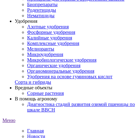
Биопрепараты
Родентициды
Нематициды
Удобрения
Азотные удобрения
Фосфорные удобрения
Калийные удобрения
Комплексные удобрения
Мелиоранты
Микроудобрения
Микробиологические удобрения
Органические удобрения
Органоминеральные удобрения
Удобрения на основе гуминовых кислот
Сорта и гибриды
Вредные объекты
Сорные растения
В помощь агроному
Диагностика стадий развития озимой пшеницы по
шкале ВВСН
Меню
Главная
Новости