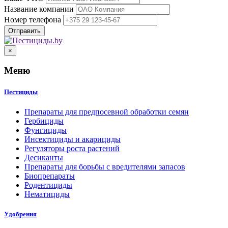
Название компании
Номер телефона
×
Меню
Пестициды
Препараты для предпосевной обработки семян
Гербициды
Фунгициды
Инсектициды и акарициды
Регуляторы роста растений
Десиканты
Препараты для борьбы с вредителями запасов
Биопрепараты
Родентициды
Нематициды
Удобрения