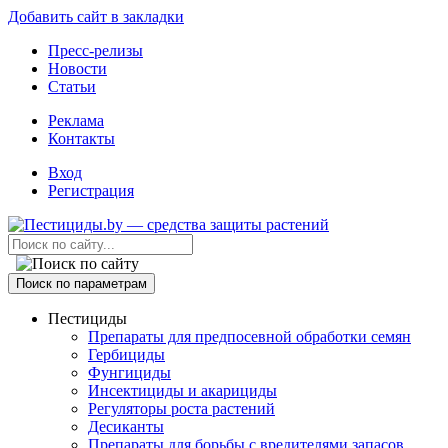
Добавить сайт в закладки
Пресс-релизы
Новости
Статьи
Реклама
Контакты
Вход
Регистрация
Поиск по параметрам
Пестициды
Препараты для предпосевной обработки семян
Гербициды
Фунгициды
Инсектициды и акарициды
Регуляторы роста растений
Десиканты
Препараты для борьбы с вредителями запасов