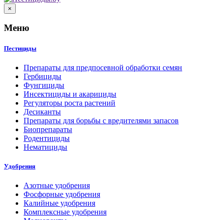
×
Меню
Пестициды
Препараты для предпосевной обработки семян
Гербициды
Фунгициды
Инсектициды и акарициды
Регуляторы роста растений
Десиканты
Препараты для борьбы с вредителями запасов
Биопрепараты
Родентициды
Нематициды
Удобрения
Азотные удобрения
Фосфорные удобрения
Калийные удобрения
Комплексные удобрения