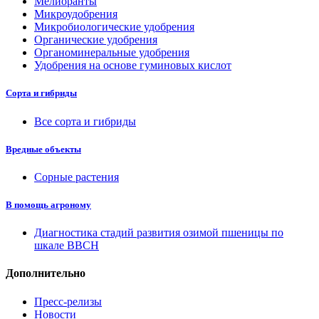
Мелиоранты
Микроудобрения
Микробиологические удобрения
Органические удобрения
Органоминеральные удобрения
Удобрения на основе гуминовых кислот
Сорта и гибриды
Все сорта и гибриды
Вредные объекты
Сорные растения
В помощь агроному
Диагностика стадий развития озимой пшеницы по
шкале ВВСН
Дополнительно
Пресс-релизы
Новости