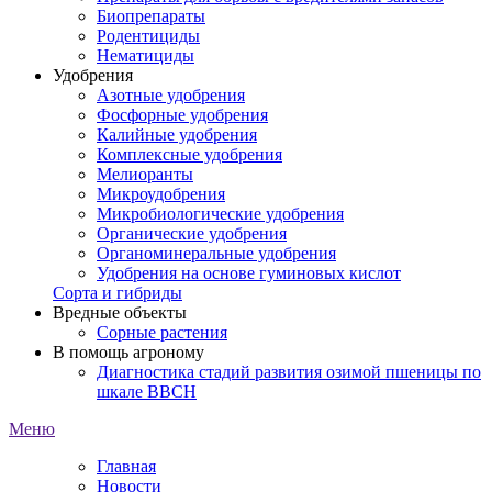
Биопрепараты
Родентициды
Нематициды
Удобрения
Азотные удобрения
Фосфорные удобрения
Калийные удобрения
Комплексные удобрения
Мелиоранты
Микроудобрения
Микробиологические удобрения
Органические удобрения
Органоминеральные удобрения
Удобрения на основе гуминовых кислот
Сорта и гибриды
Вредные объекты
Сорные растения
В помощь агроному
Диагностика стадий развития озимой пшеницы по
шкале ВВСН
Меню
Главная
Новости