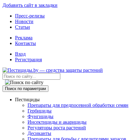
Добавить сайт в закладки
Пресс-релизы
Новости
Статьи
Реклама
Контакты
Вход
Регистрация
Поиск по параметрам
Пестициды
Препараты для предпосевной обработки семян
Гербициды
Фунгициды
Инсектициды и акарициды
Регуляторы роста растений
Десиканты
Препараты для борьбы с вредителями запасов