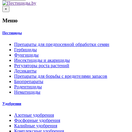
×
Меню
Пестициды
Препараты для предпосевной обработки семян
Гербициды
Фунгициды
Инсектициды и акарициды
Регуляторы роста растений
Десиканты
Препараты для борьбы с вредителями запасов
Биопрепараты
Родентициды
Нематициды
Удобрения
Азотные удобрения
Фосфорные удобрения
Калийные удобрения
Комплексные удобрения