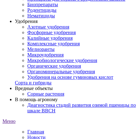
Биопрепараты
Родентициды
Нематициды
Удобрения
Азотные удобрения
Фосфорные удобрения
Калийные удобрения
Комплексные удобрения
Мелиоранты
Микроудобрения
Микробиологические удобрения
Органические удобрения
Органоминеральные удобрения
Удобрения на основе гуминовых кислот
Сорта и гибриды
Вредные объекты
Сорные растения
В помощь агроному
Диагностика стадий развития озимой пшеницы по
шкале ВВСН
Меню
Главная
Новости