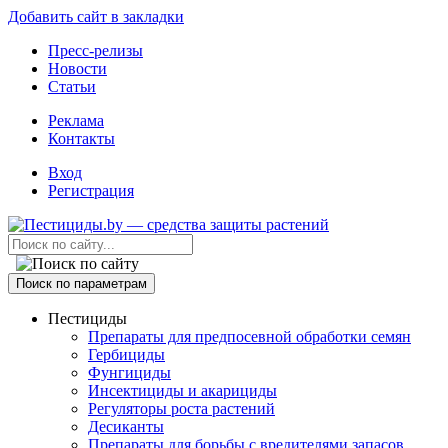
Добавить сайт в закладки
Пресс-релизы
Новости
Статьи
Реклама
Контакты
Вход
Регистрация
Поиск по параметрам
Пестициды
Препараты для предпосевной обработки семян
Гербициды
Фунгициды
Инсектициды и акарициды
Регуляторы роста растений
Десиканты
Препараты для борьбы с вредителями запасов