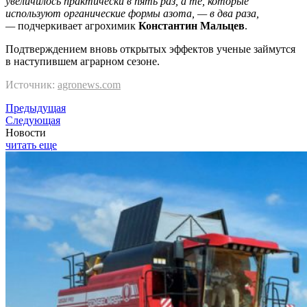
увеличилось практически в пять раз, а те, которые
используют органические формы азота, — в два раза,
—
подчеркивает агрохимик
Константин Мальцев
.
Подтверждением вновь открытых эффектов ученые займутся
в наступившем аграрном сезоне.
Источник:
agronews.com
Предыдущая
Следующая
Новости
читать еще