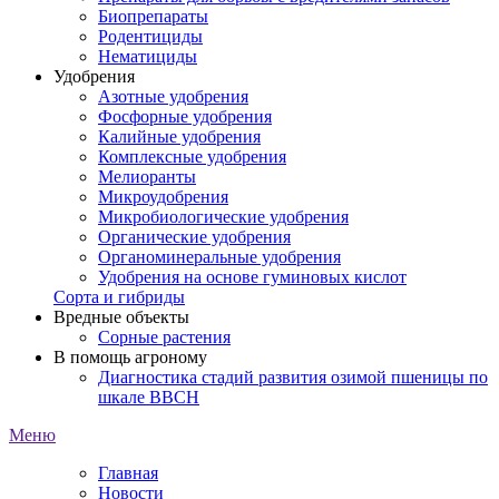
Биопрепараты
Родентициды
Нематициды
Удобрения
Азотные удобрения
Фосфорные удобрения
Калийные удобрения
Комплексные удобрения
Мелиоранты
Микроудобрения
Микробиологические удобрения
Органические удобрения
Органоминеральные удобрения
Удобрения на основе гуминовых кислот
Сорта и гибриды
Вредные объекты
Сорные растения
В помощь агроному
Диагностика стадий развития озимой пшеницы по
шкале ВВСН
Меню
Главная
Новости