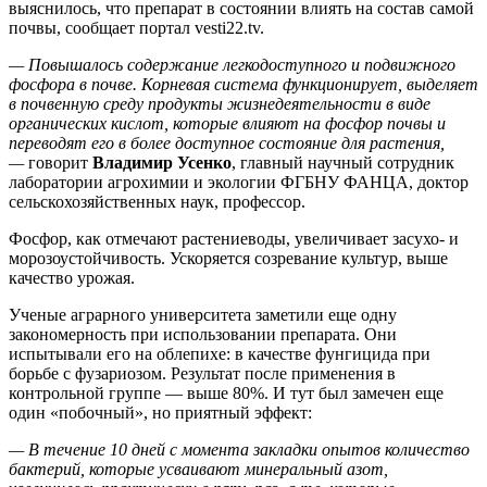
выяснилось, что препарат в состоянии влиять на состав самой
почвы, сообщает портал vesti22.tv.
— Повышалось содержание легкодоступного и подвижного
фосфора в почве. Корневая система функционирует, выделяет
в почвенную среду продукты жизнедеятельности в виде
органических кислот, которые влияют на фосфор почвы и
переводят его в более доступное состояние для растения,
—
говорит
Владимир Усенко
, главный научный сотрудник
лаборатории агрохимии и экологии ФГБНУ ФАНЦА, доктор
сельскохозяйственных наук, профессор.
Фосфор, как отмечают растениеводы, увеличивает засухо- и
морозоустойчивость. Ускоряется созревание культур, выше
качество урожая.
Ученые аграрного университета заметили еще одну
закономерность при использовании препарата. Они
испытывали его на облепихе: в качестве фунгицида при
борьбе с фузариозом. Результат после применения в
контрольной группе — выше 80%. И тут был замечен еще
один «побочный», но приятный эффект:
— В течение 10 дней с момента закладки опытов количество
бактерий, которые усваивают минеральный азот,