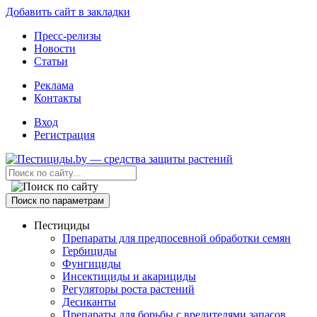
Добавить сайт в закладки
Пресс-релизы
Новости
Статьи
Реклама
Контакты
Вход
Регистрация
Поиск по параметрам
Пестициды
Препараты для предпосевной обработки семян
Гербициды
Фунгициды
Инсектициды и акарициды
Регуляторы роста растений
Десиканты
Препараты для борьбы с вредителями запасов