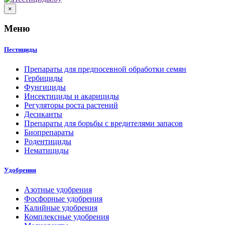
×
Меню
Пестициды
Препараты для предпосевной обработки семян
Гербициды
Фунгициды
Инсектициды и акарициды
Регуляторы роста растений
Десиканты
Препараты для борьбы с вредителями запасов
Биопрепараты
Родентициды
Нематициды
Удобрения
Азотные удобрения
Фосфорные удобрения
Калийные удобрения
Комплексные удобрения