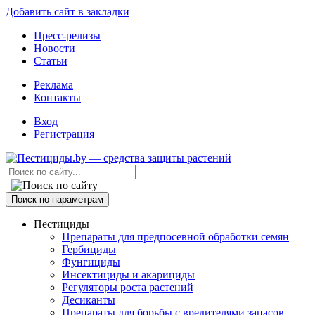
Добавить сайт в закладки
Пресс-релизы
Новости
Статьи
Реклама
Контакты
Вход
Регистрация
Поиск по параметрам
Пестициды
Препараты для предпосевной обработки семян
Гербициды
Фунгициды
Инсектициды и акарициды
Регуляторы роста растений
Десиканты
Препараты для борьбы с вредителями запасов