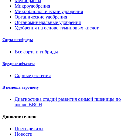
Мелиоранты
Микроудобрения
Микробиологические удобрения
Органические удобрения
Органоминеральные удобрения
Удобрения на основе гуминовых кислот
Сорта и гибриды
Все сорта и гибриды
Вредные объекты
Сорные растения
В помощь агроному
Диагностика стадий развития озимой пшеницы по
шкале ВВСН
Дополнительно
Пресс-релизы
Новости