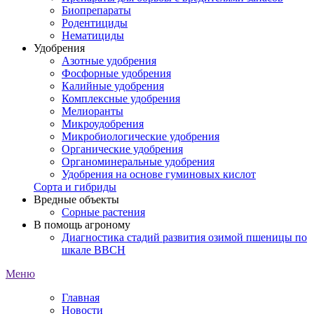
Биопрепараты
Родентициды
Нематициды
Удобрения
Азотные удобрения
Фосфорные удобрения
Калийные удобрения
Комплексные удобрения
Мелиоранты
Микроудобрения
Микробиологические удобрения
Органические удобрения
Органоминеральные удобрения
Удобрения на основе гуминовых кислот
Сорта и гибриды
Вредные объекты
Сорные растения
В помощь агроному
Диагностика стадий развития озимой пшеницы по
шкале ВВСН
Меню
Главная
Новости