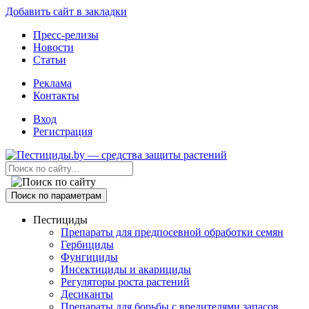
Добавить сайт в закладки
Пресс-релизы
Новости
Статьи
Реклама
Контакты
Вход
Регистрация
Поиск по параметрам
Пестициды
Препараты для предпосевной обработки семян
Гербициды
Фунгициды
Инсектициды и акарициды
Регуляторы роста растений
Десиканты
Препараты для борьбы с вредителями запасов