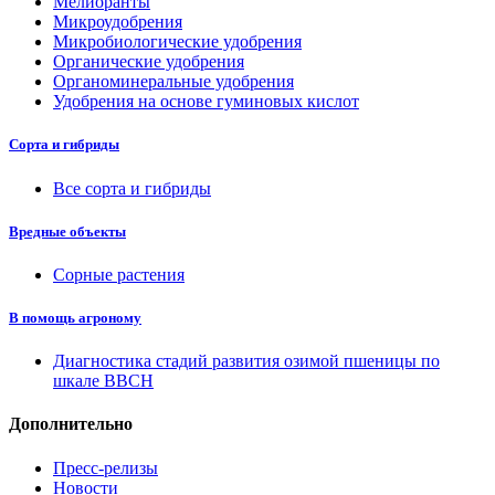
Мелиоранты
Микроудобрения
Микробиологические удобрения
Органические удобрения
Органоминеральные удобрения
Удобрения на основе гуминовых кислот
Сорта и гибриды
Все сорта и гибриды
Вредные объекты
Сорные растения
В помощь агроному
Диагностика стадий развития озимой пшеницы по
шкале ВВСН
Дополнительно
Пресс-релизы
Новости