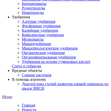
Биопрепараты
Родентициды
Нематициды
Удобрения
Азотные удобрения
Фосфорные удобрения
Калийные удобрения
Комплексные удобрения
Мелиоранты
Микроудобрения
Микробиологические удобрения
Органические удобрения
Органоминеральные удобрения
Удобрения на основе гуминовых кислот
Сорта и гибриды
Вредные объекты
Сорные растения
В помощь агроному
Диагностика стадий развития озимой пшеницы по
шкале ВВСН
Меню
Главная
Новости