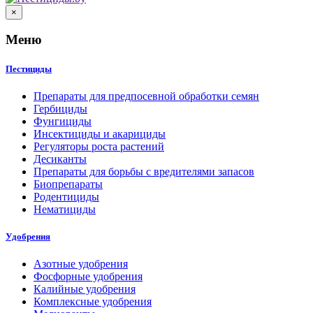
×
Меню
Пестициды
Препараты для предпосевной обработки семян
Гербициды
Фунгициды
Инсектициды и акарициды
Регуляторы роста растений
Десиканты
Препараты для борьбы с вредителями запасов
Биопрепараты
Родентициды
Нематициды
Удобрения
Азотные удобрения
Фосфорные удобрения
Калийные удобрения
Комплексные удобрения