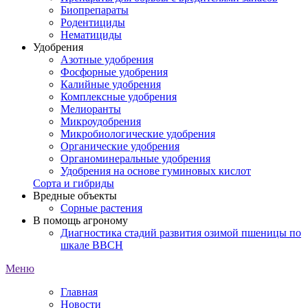
Биопрепараты
Родентициды
Нематициды
Удобрения
Азотные удобрения
Фосфорные удобрения
Калийные удобрения
Комплексные удобрения
Мелиоранты
Микроудобрения
Микробиологические удобрения
Органические удобрения
Органоминеральные удобрения
Удобрения на основе гуминовых кислот
Сорта и гибриды
Вредные объекты
Сорные растения
В помощь агроному
Диагностика стадий развития озимой пшеницы по
шкале ВВСН
Меню
Главная
Новости