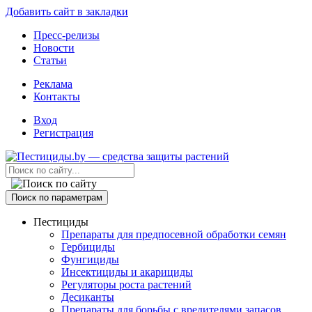
Добавить сайт в закладки
Пресс-релизы
Новости
Статьи
Реклама
Контакты
Вход
Регистрация
Поиск по параметрам
Пестициды
Препараты для предпосевной обработки семян
Гербициды
Фунгициды
Инсектициды и акарициды
Регуляторы роста растений
Десиканты
Препараты для борьбы с вредителями запасов