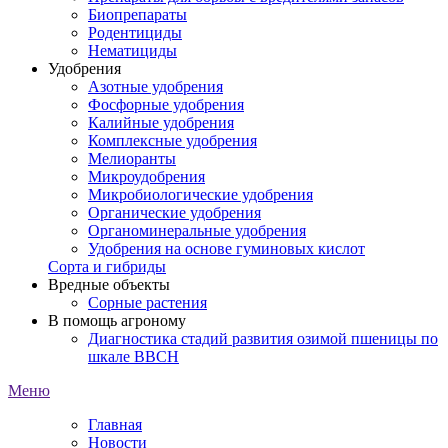
Биопрепараты
Родентициды
Нематициды
Удобрения
Азотные удобрения
Фосфорные удобрения
Калийные удобрения
Комплексные удобрения
Мелиоранты
Микроудобрения
Микробиологические удобрения
Органические удобрения
Органоминеральные удобрения
Удобрения на основе гуминовых кислот
Сорта и гибриды
Вредные объекты
Сорные растения
В помощь агроному
Диагностика стадий развития озимой пшеницы по
шкале ВВСН
Меню
Главная
Новости