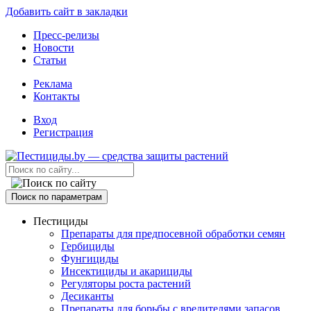
Добавить сайт в закладки
Пресс-релизы
Новости
Статьи
Реклама
Контакты
Вход
Регистрация
Поиск по параметрам
Пестициды
Препараты для предпосевной обработки семян
Гербициды
Фунгициды
Инсектициды и акарициды
Регуляторы роста растений
Десиканты
Препараты для борьбы с вредителями запасов