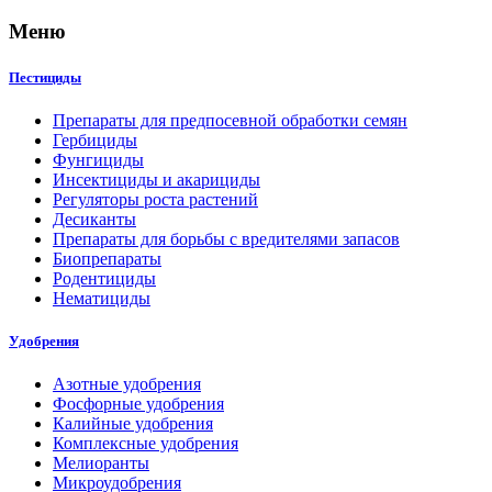
Меню
Пестициды
Препараты для предпосевной обработки семян
Гербициды
Фунгициды
Инсектициды и акарициды
Регуляторы роста растений
Десиканты
Препараты для борьбы с вредителями запасов
Биопрепараты
Родентициды
Нематициды
Удобрения
Азотные удобрения
Фосфорные удобрения
Калийные удобрения
Комплексные удобрения
Мелиоранты
Микроудобрения