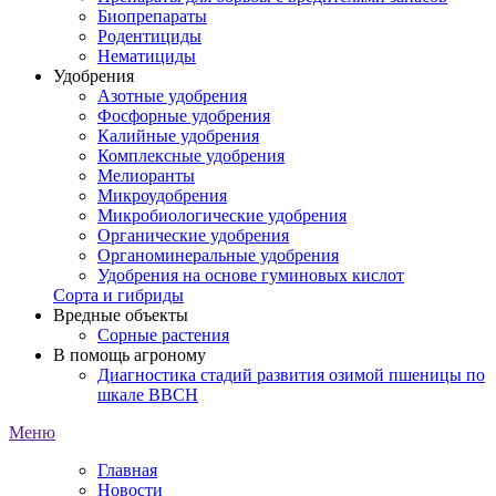
Биопрепараты
Родентициды
Нематициды
Удобрения
Азотные удобрения
Фосфорные удобрения
Калийные удобрения
Комплексные удобрения
Мелиоранты
Микроудобрения
Микробиологические удобрения
Органические удобрения
Органоминеральные удобрения
Удобрения на основе гуминовых кислот
Сорта и гибриды
Вредные объекты
Сорные растения
В помощь агроному
Диагностика стадий развития озимой пшеницы по
шкале ВВСН
Меню
Главная
Новости