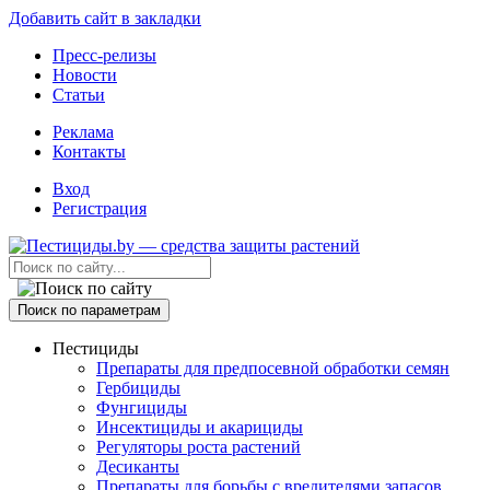
Добавить сайт в закладки
Пресс-релизы
Новости
Статьи
Реклама
Контакты
Вход
Регистрация
Поиск по параметрам
Пестициды
Препараты для предпосевной обработки семян
Гербициды
Фунгициды
Инсектициды и акарициды
Регуляторы роста растений
Десиканты
Препараты для борьбы с вредителями запасов