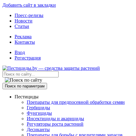
Добавить сайт в закладки
Пресс-релизы
Новости
Статьи
Реклама
Контакты
Вход
Регистрация
Поиск по параметрам
Пестициды
Препараты для предпосевной обработки семян
Гербициды
Фунгициды
Инсектициды и акарициды
Регуляторы роста растений
Десиканты
Препараты для борьбы с вредителями запасов