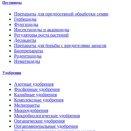
Пестициды
Препараты для предпосевной обработки семян
Гербициды
Фунгициды
Инсектициды и акарициды
Регуляторы роста растений
Десиканты
Препараты для борьбы с вредителями запасов
Биопрепараты
Родентициды
Нематициды
Удобрения
Азотные удобрения
Фосфорные удобрения
Калийные удобрения
Комплексные удобрения
Мелиоранты
Микроудобрения
Микробиологические удобрения
Органические удобрения
Органоминеральные удобрения