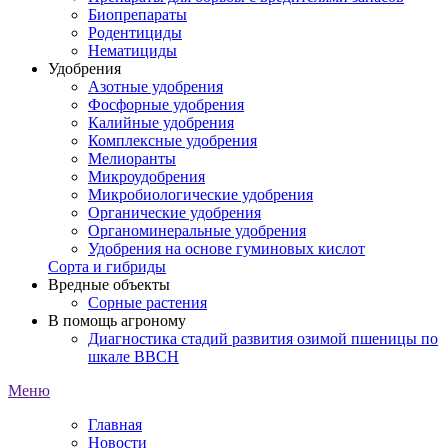
Биопрепараты
Родентициды
Нематициды
Удобрения
Азотные удобрения
Фосфорные удобрения
Калийные удобрения
Комплексные удобрения
Мелиоранты
Микроудобрения
Микробиологические удобрения
Органические удобрения
Органоминеральные удобрения
Удобрения на основе гуминовых кислот
Сорта и гибриды
Вредные объекты
Сорные растения
В помощь агроному
Диагностика стадий развития озимой пшеницы по
шкале ВВСН
Меню
Главная
Новости