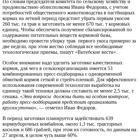
По словам председателя комитета по сельскому хозяйству и
продовольствию облисполкома Ивана Федорова, с учетом
потребностей общественного животноводства в пастбищных
кормах на летний период предстоит убрать первым укосом
260 тыс. га трав и заготовить не менее 670 тыс. т кормовых
единиц. Чтобы обеспечить получение сбалансированной по
содержанию питательных веществ кормовой базы,
необходимо провести уборку трав первого укоса примерно за
две недели, при этом жестко соблюдая все необходимые
технологические приемы, пишут «Витебские вести».
Особое внимание надо уделить заготовке качественных
кормов, для чего в сельхозорганизациях имеется 53
комбинированных пресс-подборщика с одновременной
обмоткой кормов сеткой и стрейч-пленкой. Для эффективного
использования современной технологии выработка на
единицу такой техники должна составить не менее 2,5 тыс. т
сенажа. «
Эти вопросы должны быть на особом контроле,
работу пресс-подборщиков предстоит организовать
круглосуточно
», — отметил Иван Федоров.
В период заготовки планируется задействовать 639
кормоуборочных комбайнов, около 1,3 тыс. тракторных
косилок и 686 граблей, при этом их готовность, по данным на
27 апреля, в целом чуть выше 60%.