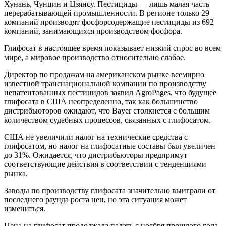
Хунань, Чунцин и Цзянсу. Пестициды — лишь малая часть
перерабатывающей промышленности. В регионе только 29
компаний производят фосфорсодержащие пестициды из 692
компаний, занимающихся производством фосфора.
Глифосат в настоящее время показывает низкий спрос во всем
мире, а мировое производство относительно слабое.
Директор по продажам на американском рынке всемирно
известной транснациональной компании по производству
непатентованных пестицидов заявил AgroPages, что будущее
глифосата в США неопределенно, так как большинство
дистрибьюторов ожидают, что Bayer столкнется с большим
количеством судебных процессов, связанных с глифосатом.
США не увеличили налог на технические средства с
глифосатом, но налог на глифосатные составы был увеличен
до 31%. Ожидается, что дистрибьюторы предпримут
соответствующие действия в соответствии с тенденциями
рынка.
Заводы по производству глифосата значительно выиграли от
последнего раунда роста цен, но эта ситуация может
измениться.
Цена на глифосат продолжала падать с ноября прошлого года.