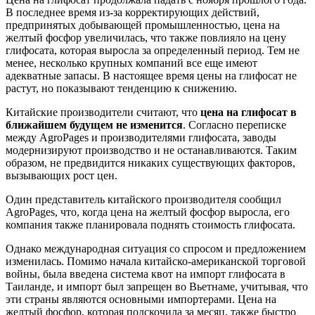
В последнее время из-за корректирующих действий,
предпринятых добывающей промышленностью, цена на
желтый фосфор увеличилась, что также повлияло на цену
глифосата, которая выросла за определенный период. Тем не
менее, несколько крупных компаний все еще имеют
адекватные запасы. В настоящее время цены на глифосат не
растут, но показывают тенденцию к снижению.
Китайские производители считают, что
цена на глифосат в
ближайшем будущем не изменится
. Согласно переписке
между AgroPages и производителями глифосата, заводы
модернизируют производство и не останавливаются. Таким
образом, не предвидится никаких существующих факторов,
вызывающих рост цен.
Один представитель китайского производителя сообщил
AgroPages, что, когда цена на желтый фосфор выросла, его
компания также планировала поднять стоимость глифосата.
Однако международная ситуация со спросом и предложением
изменилась. Помимо начала китайско-американской торговой
войны, была введена система квот на импорт глифосата в
Таиланде, и импорт был запрещен во Вьетнаме, учитывая, что
эти страны являются основными импортерами. Цена на
желтый фосфор, которая подскочила за месяц, также быстро