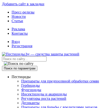
Добавить сайт в закладки
Пресс-релизы
Новости
Статьи
Реклама
Контакты
Вход
Регистрация
Поиск по параметрам
Пестициды
Препараты для предпосевной обработки семян
Гербициды
Фунгициды
Инсектициды и акарициды
Регуляторы роста растений
Десиканты
Препараты для борьбы с вредителями запасов