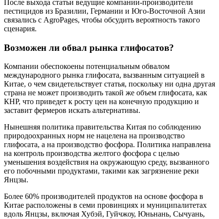
После выхода статьи ведущие компании-производители
пестицидов из Бразилии, Германии и Юго-Восточной Азии
связались с AgroPages, чтобы обсудить вероятность такого
сценария.
Возможен ли обвал рынка глифосатов?
Компании обеспокоены потенциальным обвалом
международного рынка глифосата, вызванным ситуацией в
Китае, о чем свидетельствует статья, поскольку ни одна другая
страна не может производить такой же объем глифосата, как
КНР, что приведет к росту цен на конечную продукцию и
заставит фермеров искать альтернативы.
Нынешняя политика правительства Китая по соблюдению
природоохранных норм не нацелена на производство
глифосата, а на производство фосфора. Политика направлена ​​
на контроль производства желтого фосфора с целью
уменьшения воздействия на окружающую среду, вызванного
его побочными продуктами, такими как загрязнение реки
Янцзы.
Более 60% производителей продуктов на основе фосфора в
Китае расположены в семи провинциях и муниципалитетах
вдоль Янцзы, включая Хубэй, Гуйчжоу, Юньнань, Сычуань,