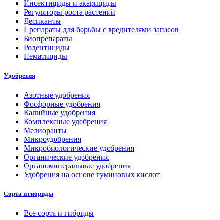
Инсектициды и акарициды
Регуляторы роста растений
Десиканты
Препараты для борьбы с вредителями запасов
Биопрепараты
Родентициды
Нематициды
Удобрения
Азотные удобрения
Фосфорные удобрения
Калийные удобрения
Комплексные удобрения
Мелиоранты
Микроудобрения
Микробиологические удобрения
Органические удобрения
Органоминеральные удобрения
Удобрения на основе гуминовых кислот
Сорта и гибриды
Все сорта и гибриды