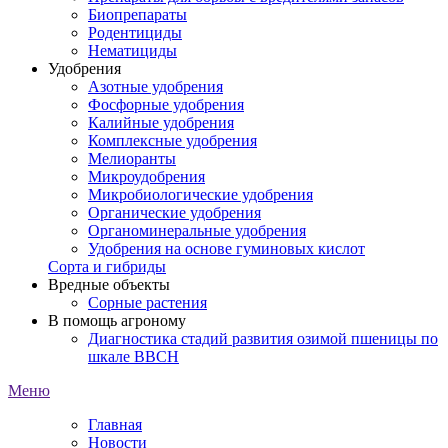
Биопрепараты
Родентициды
Нематициды
Удобрения
Азотные удобрения
Фосфорные удобрения
Калийные удобрения
Комплексные удобрения
Мелиоранты
Микроудобрения
Микробиологические удобрения
Органические удобрения
Органоминеральные удобрения
Удобрения на основе гуминовых кислот
Сорта и гибриды
Вредные объекты
Сорные растения
В помощь агроному
Диагностика стадий развития озимой пшеницы по
шкале ВВСН
Меню
Главная
Новости