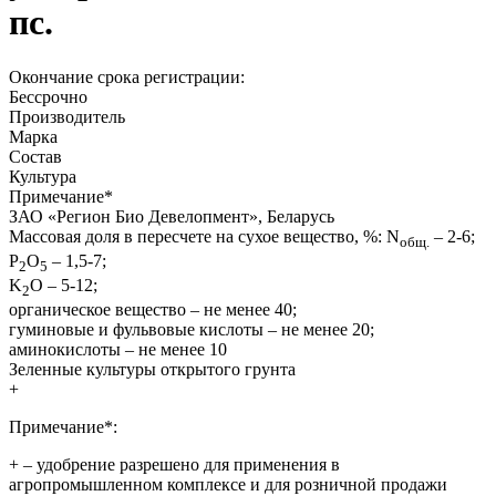
пс.
Окончание срока регистрации:
Бессрочно
Производитель
Марка
Состав
Культура
Примечание
*
ЗАО «Регион Био Девелопмент», Беларусь
Массовая доля в пересчете на сухое вещество, %: N
– 2-6;
общ.
Р
О
– 1,5-7;
2
5
K
O – 5-12;
2
органическое вещество – не менее 40;
гуминовые и фульвовые кислоты – не менее 20;
аминокислоты – не менее 10
Зеленные культуры открытого грунта
+
Примечание*:
+
– удобрение разрешено для применения в
агропромышленном комплексе и для розничной продажи