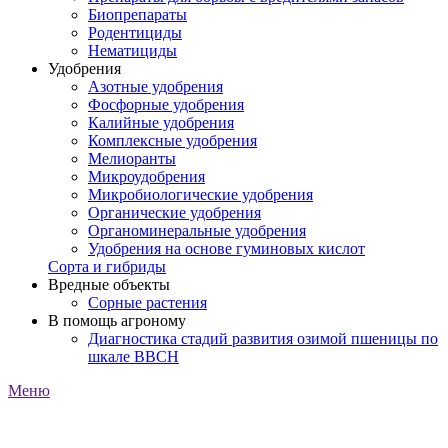
Биопрепараты
Родентициды
Нематициды
Удобрения
Азотные удобрения
Фосфорные удобрения
Калийные удобрения
Комплексные удобрения
Мелиоранты
Микроудобрения
Микробиологические удобрения
Органические удобрения
Органоминеральные удобрения
Удобрения на основе гуминовых кислот
Сорта и гибриды
Вредные объекты
Сорные растения
В помощь агроному
Диагностика стадий развития озимой пшеницы по
шкале ВВСН
Меню