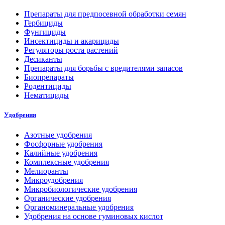
Препараты для предпосевной обработки семян
Гербициды
Фунгициды
Инсектициды и акарициды
Регуляторы роста растений
Десиканты
Препараты для борьбы с вредителями запасов
Биопрепараты
Родентициды
Нематициды
Удобрения
Азотные удобрения
Фосфорные удобрения
Калийные удобрения
Комплексные удобрения
Мелиоранты
Микроудобрения
Микробиологические удобрения
Органические удобрения
Органоминеральные удобрения
Удобрения на основе гуминовых кислот