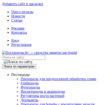
Добавить сайт в закладки
Пресс-релизы
Новости
Статьи
Реклама
Контакты
Вход
Регистрация
Поиск по параметрам
Пестициды
Препараты для предпосевной обработки семян
Гербициды
Фунгициды
Инсектициды и акарициды
Регуляторы роста растений
Десиканты
Препараты для борьбы с вредителями запасов