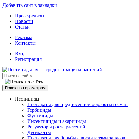
Добавить сайт в закладки
Пресс-релизы
Новости
Статьи
Реклама
Контакты
Вход
Регистрация
Поиск по параметрам
Пестициды
Препараты для предпосевной обработки семян
Гербициды
Фунгициды
Инсектициды и акарициды
Регуляторы роста растений
Десиканты
Препараты для борьбы с вредителями запасов