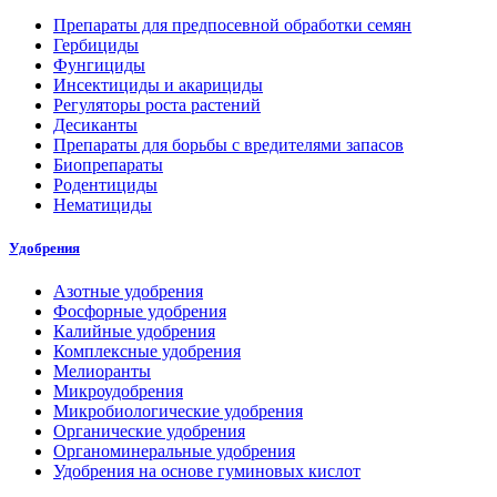
Препараты для предпосевной обработки семян
Гербициды
Фунгициды
Инсектициды и акарициды
Регуляторы роста растений
Десиканты
Препараты для борьбы с вредителями запасов
Биопрепараты
Родентициды
Нематициды
Удобрения
Азотные удобрения
Фосфорные удобрения
Калийные удобрения
Комплексные удобрения
Мелиоранты
Микроудобрения
Микробиологические удобрения
Органические удобрения
Органоминеральные удобрения
Удобрения на основе гуминовых кислот