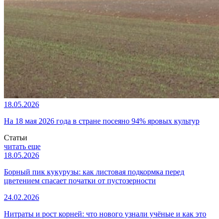
18.05.2026
На 18 мая 2026 года в стране посеяно 94% яровых культур
Статьи
читать еще
18.05.2026
Борный пик кукурузы: как листовая подкормка перед
цветением спасает початки от пустозерности
24.02.2026
Нитраты и рост корней: что нового узнали учёные и как это