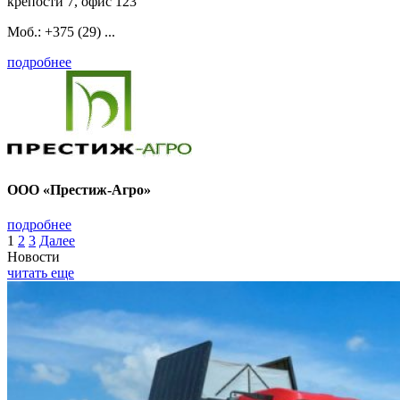
крепости 7, офис 123
Моб.: +375 (29) ...
подробнее
ООО «Престиж-Агро»
подробнее
1
2
3
Далее
Новости
читать еще