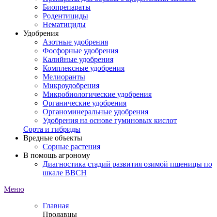
Биопрепараты
Родентициды
Нематициды
Удобрения
Азотные удобрения
Фосфорные удобрения
Калийные удобрения
Комплексные удобрения
Мелиоранты
Микроудобрения
Микробиологические удобрения
Органические удобрения
Органоминеральные удобрения
Удобрения на основе гуминовых кислот
Сорта и гибриды
Вредные объекты
Сорные растения
В помощь агроному
Диагностика стадий развития озимой пшеницы по
шкале ВВСН
Меню
Главная
Продавцы