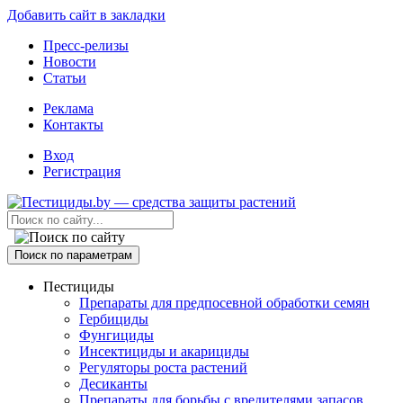
Добавить сайт в закладки
Пресс-релизы
Новости
Статьи
Реклама
Контакты
Вход
Регистрация
Поиск по параметрам
Пестициды
Препараты для предпосевной обработки семян
Гербициды
Фунгициды
Инсектициды и акарициды
Регуляторы роста растений
Десиканты
Препараты для борьбы с вредителями запасов