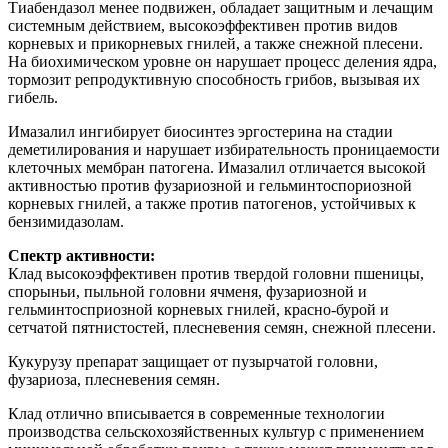
Тиабендазол менее подвижен, обладает защитным и лечащим
системным действием, высокоэффективен против видов
корневых и прикорневых гнилей, а также снежной плесени.
На биохимическом уровне он нарушает процесс деления ядра,
тормозит репродуктивную способность грибов, вызывая их
гибель.
Имазалил ингибирует биосинтез эргостерина на стадии
деметилирования и нарушает избирательность проницаемости
клеточных мембран патогена. Имазалил отличается высокой
активностью против фузариозной и гельминтоспориозной
корневых гнилей, а также против патогенов, устойчивых к
бензимидазолам.
Спектр активности:
Клад высокоэффективен против твердой головни пшеницы,
спорыньи, пыльной головни ячменя, фузариозной и
гельминтосприозной корневых гнилей, красно-бурой и
сетчатой пятнистостей, плесневения семян, снежной плесени.
Кукурузу препарат защищает от пузырчатой головни,
фузариоза, плесневения семян.
Клад отлично вписывается в современные технологии
производства сельскохозяйственных культур с применением