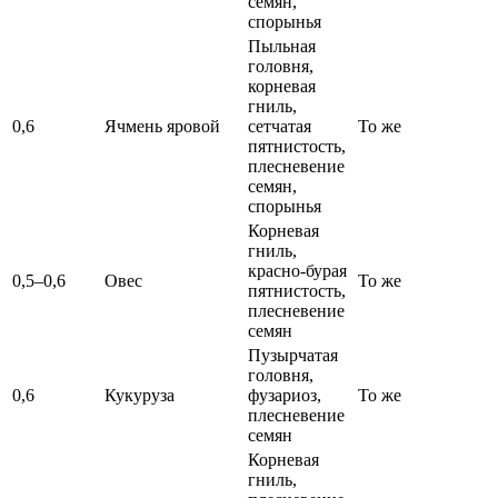
семян,
спорынья
Пыльная
головня,
корневая
гниль,
0,6
Ячмень яровой
сетчатая
То же
пятнистость,
плесневение
семян,
спорынья
Корневая
гниль,
красно-бурая
0,5–0,6
Овес
То же
пятнистость,
плесневение
семян
Пузырчатая
головня,
0,6
Кукуруза
фузариоз,
То же
плесневение
семян
Корневая
гниль,