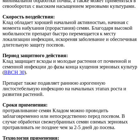
минимальной обработки почвы, а также может применяться в
севооборотах с высоким насыщением зерновыми культурами.
Скорость воздействия:
Клад обладает хорошей начальной активностью, начиная с
момента набухания (прорастания) семян. Благодаря высокой
мобильности препарат быстро перемещается к месту
локализации инфекции, искореняя заболевание и обеспечивая
длительную защиту посевов.
Период защитного действия:
Клад защищает всходы и молодые растения от почвенной и
семенной инфекции до фазы конца кущения зерновых культур
(
ВВСН 30
).
Препарат также подавляет раннюю аэрогенную
листостебельную инфекцию на начальных этапах роста и
развития растений.
Сроки применения:
протравливание семян Кладом можно проводить
заблаговременно или непосредственно перед посевом. В
случае обработки свежеубранных семян озимых зерновых
протравливать не позднее чем за 2-5 дней до посева.
Технология применения: