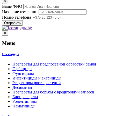
×
Ваше ФИО
Название компании
Номер телефона
×
Меню
Пестициды
Препараты для предпосевной обработки семян
Гербициды
Фунгициды
Инсектициды и акарициды
Регуляторы роста растений
Десиканты
Препараты для борьбы с вредителями запасов
Биопрепараты
Родентициды
Нематициды