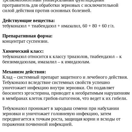
протравитель для обработки зерновых с исключительной
силой действия против основных болезней.
Действующие вещества:
тебуконазол + тиабендазол + имазалил, 60 + 80 + 60 г/л.
Препаративная форма:
концентрат суспензии.
Химический класс:
тебуконазол относится к классу триазолов, тиабендазол – к
бензимидазолам, имазалил – к имидазолам.
Механизм действия:
Клад – системный препарат защитного и лечебного действия.
Тебуконазол вследствие системных свойств успешно
уничтожает инфекцию внутри зерновки. Он подавляет
биосинтез эргостерина, приводит к необратимым нарушениям
в мембранах клеток грибов-патогенов, что ведет к их гибели.
Тебуконазол проникает в зародыш семени при набухании
зерновки и уничтожает головневую инфекцию, затем
передвигается к точкам роста, защищая корни и всходы от
поражения почвенной инфекцией.