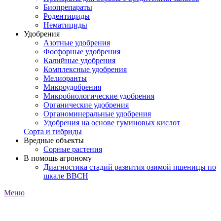
Биопрепараты
Родентициды
Нематициды
Удобрения
Азотные удобрения
Фосфорные удобрения
Калийные удобрения
Комплексные удобрения
Мелиоранты
Микроудобрения
Микробиологические удобрения
Органические удобрения
Органоминеральные удобрения
Удобрения на основе гуминовых кислот
Сорта и гибриды
Вредные объекты
Сорные растения
В помощь агроному
Диагностика стадий развития озимой пшеницы по
шкале ВВСН
Меню