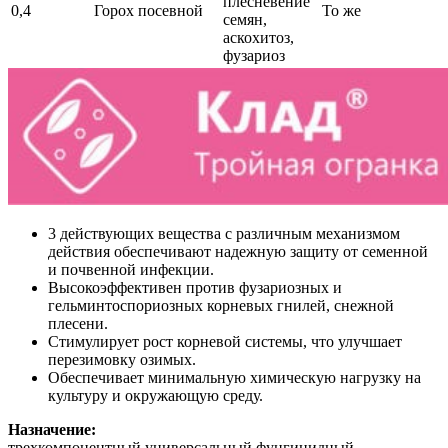
плесневение
0,4
Горох посевной
То же
семян,
аскохитоз,
фузариоз
3 действующих вещества с различным механизмом
действия обеспечивают надежную защиту от семенной
и почвенной инфекции.
Высокоэффективен против фузариозных и
гельминтоспориозных корневых гнилей, снежной
плесени.
Стимулирует рост корневой системы, что улучшает
перезимовку озимых.
Обеспечивает минимальную химическую нагрузку на
культуру и окружающую среду.
Назначение:
трехкомпонентный универсальный фунгицидный