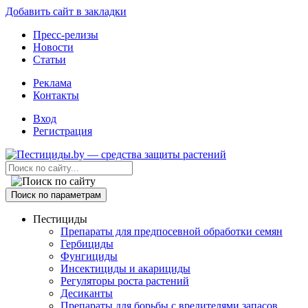
Добавить сайт в закладки
Пресс-релизы
Новости
Статьи
Реклама
Контакты
Вход
Регистрация
Поиск по параметрам
Пестициды
Препараты для предпосевной обработки семян
Гербициды
Фунгициды
Инсектициды и акарициды
Регуляторы роста растений
Десиканты
Препараты для борьбы с вредителями запасов