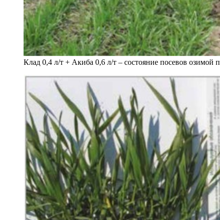
Клад 0,4 л/т + Акиба 0,6 л/т – состояние посевов озимой