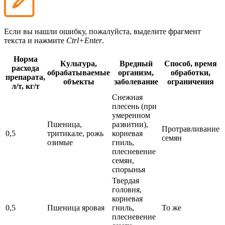
Если вы нашли ошибку, пожалуйста, выделите фрагмент
текста и нажмите
Ctrl+Enter
.
Норма
Культура,
Вредный
Способ, время
расхода
обрабатываемые
организм,
обработки,
препарата,
объекты
заболевание
ограничения
л/т, кг/т
Снежная
плесень (при
умеренном
Пшеница,
развитии),
Протравливание
0,5
тритикале, рожь
корневая
семян
озимые
гниль,
плесневение
семян,
спорынья
Твердая
головня,
корневая
0,5
Пшеница яровая
гниль,
То же
плесневение