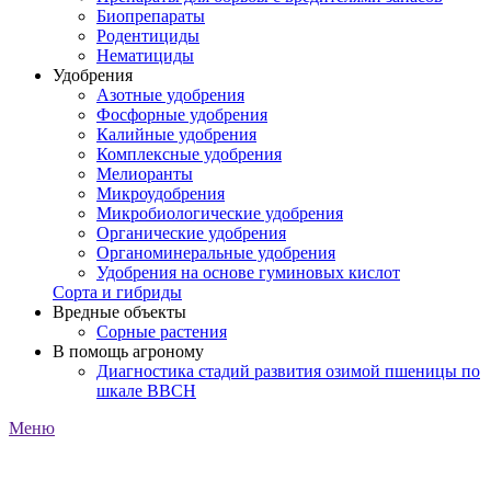
Биопрепараты
Родентициды
Нематициды
Удобрения
Азотные удобрения
Фосфорные удобрения
Калийные удобрения
Комплексные удобрения
Мелиоранты
Микроудобрения
Микробиологические удобрения
Органические удобрения
Органоминеральные удобрения
Удобрения на основе гуминовых кислот
Сорта и гибриды
Вредные объекты
Сорные растения
В помощь агроному
Диагностика стадий развития озимой пшеницы по
шкале ВВСН
Меню