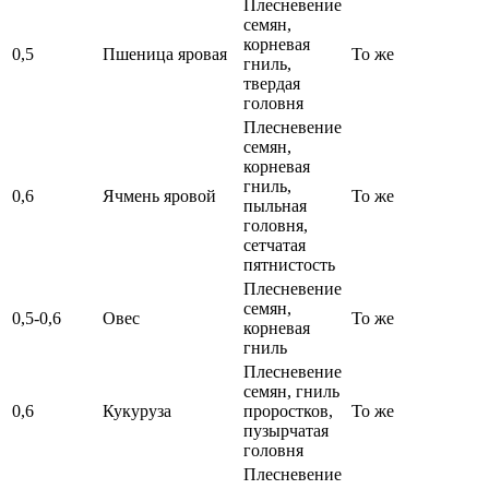
Плесневение
семян,
корневая
0,5
Пшеница яровая
То же
гниль,
твердая
головня
Плесневение
семян,
корневая
гниль,
0,6
Ячмень яровой
То же
пыльная
головня,
сетчатая
пятнистость
Плесневение
семян,
0,5-0,6
Овес
То же
корневая
гниль
Плесневение
семян, гниль
0,6
Кукуруза
проростков,
То же
пузырчатая
головня
Плесневение