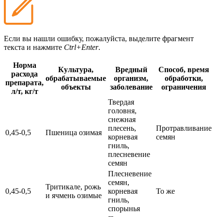
Если вы нашли ошибку, пожалуйста, выделите фрагмент
текста и нажмите
Ctrl+Enter
.
Норма
Культура,
Вредный
Способ, время
расхода
обрабатываемые
организм,
обработки,
препарата,
объекты
заболевание
ограничения
л/т, кг/т
Твердая
головня,
снежная
плесень,
Протравливание
0,45-0,5
Пшеница озимая
корневая
семян
гниль,
плесневение
семян
Плесневение
семян,
Тритикале, рожь
0,45-0,5
корневая
То же
и ячмень озимые
гниль,
спорынья