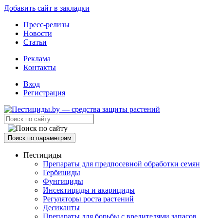
Добавить сайт в закладки
Пресс-релизы
Новости
Статьи
Реклама
Контакты
Вход
Регистрация
Поиск по параметрам
Пестициды
Препараты для предпосевной обработки семян
Гербициды
Фунгициды
Инсектициды и акарициды
Регуляторы роста растений
Десиканты
Препараты для борьбы с вредителями запасов