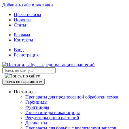
Добавить сайт в закладки
Пресс-релизы
Новости
Статьи
Реклама
Контакты
Вход
Регистрация
Поиск по параметрам
Пестициды
Препараты для предпосевной обработки семян
Гербициды
Фунгициды
Инсектициды и акарициды
Регуляторы роста растений
Десиканты
Препараты для борьбы с вредителями запасов