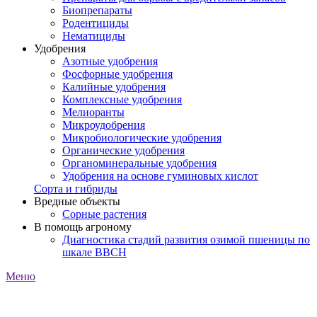
Биопрепараты
Родентициды
Нематициды
Удобрения
Азотные удобрения
Фосфорные удобрения
Калийные удобрения
Комплексные удобрения
Мелиоранты
Микроудобрения
Микробиологические удобрения
Органические удобрения
Органоминеральные удобрения
Удобрения на основе гуминовых кислот
Сорта и гибриды
Вредные объекты
Сорные растения
В помощь агроному
Диагностика стадий развития озимой пшеницы по
шкале ВВСН
Меню