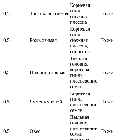
Корневая
гниль,
0,5
Тритикале озимая
То же
снежная
плесень
Корневая
гниль,
0,5
Рожь озимая
снежная
То же
плесень,
спорынья
Твердая
головня,
корневая
0,5
Пшеница яровая
То же
гниль,
плесневение
семян
Корневая
гниль,
0,5
Ячмень яровой
То же
плесневение
семян
Пыльная
головня,
плесневение
0,5
Овес
То же
семян,
корневая