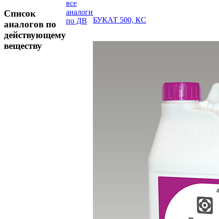
все
аналоги
Список
БУКАТ 500, КС
по ДВ
аналогов по
действующему
веществу