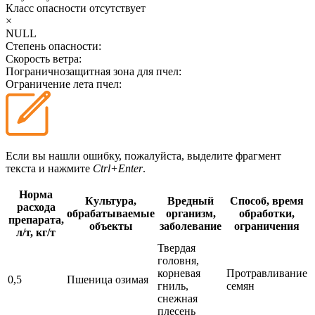
Класс опасности
отсутствует
×
NULL
Степень опасности:
Скорость ветра:
Пограничнозащитная зона для пчел:
Ограничение лета пчел:
Если вы нашли ошибку, пожалуйста, выделите фрагмент
текста и нажмите
Ctrl+Enter
.
Норма
Культура,
Вредный
Способ, время
расхода
обрабатываемые
организм,
обработки,
препарата,
объекты
заболевание
ограничения
л/т, кг/т
Твердая
головня,
корневая
Протравливание
0,5
Пшеница озимая
гниль,
семян
снежная
плесень