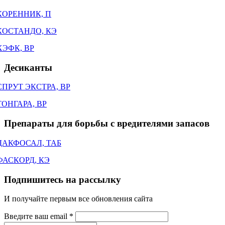
КОРЕННИК, П
КОСТАНДО, КЭ
ХЭФК, ВР
Десиканты
СПРУТ ЭКСТРА, ВР
ТОНГАРА, ВР
Препараты для борьбы с вредителями запасов
ДАКФОСАЛ, ТАБ
ФАСКОРД, КЭ
Подпишитесь на рассылку
И получайте первым все обновления сайта
Введите ваш email
*