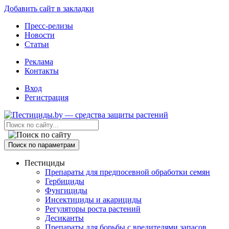
Добавить сайт в закладки
Пресс-релизы
Новости
Статьи
Реклама
Контакты
Вход
Регистрация
Поиск по параметрам
Пестициды
Препараты для предпосевной обработки семян
Гербициды
Фунгициды
Инсектициды и акарициды
Регуляторы роста растений
Десиканты
Препараты для борьбы с вредителями запасов