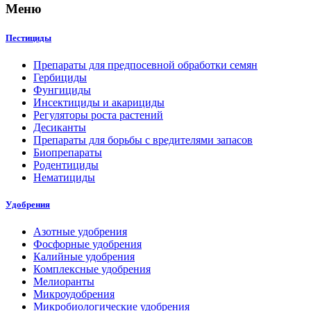
Меню
Пестициды
Препараты для предпосевной обработки семян
Гербициды
Фунгициды
Инсектициды и акарициды
Регуляторы роста растений
Десиканты
Препараты для борьбы с вредителями запасов
Биопрепараты
Родентициды
Нематициды
Удобрения
Азотные удобрения
Фосфорные удобрения
Калийные удобрения
Комплексные удобрения
Мелиоранты
Микроудобрения
Микробиологические удобрения