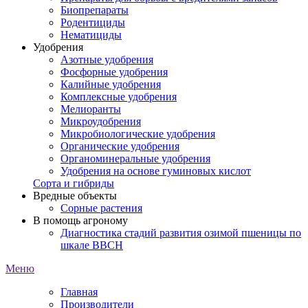
Биопрепараты
Родентициды
Нематициды
Удобрения
Азотные удобрения
Фосфорные удобрения
Калийные удобрения
Комплексные удобрения
Мелиоранты
Микроудобрения
Микробиологические удобрения
Органические удобрения
Органоминеральные удобрения
Удобрения на основе гуминовых кислот
Сорта и гибриды
Вредные объекты
Сорные растения
В помощь агроному
Диагностика стадий развития озимой пшеницы по
шкале ВВСН
Меню
Главная
Производители