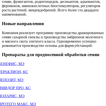
семян, фумигантов, родентицидов, десикантов, адъювантов,
феромонов, аминокислотных биостимуляторов, регуляторов
роста растений, микроудобрений. Всего более ста двадцати
наименований.
Новые направления
Компания реализует программу производства дражированных
семян сахарной свеклы и производства эмбрионов молочного
и мясного скота элитного класса. Одновременно успешно
развивается производство основы для фармсубстанций.
Препараты для предпосевной обработки семян
БЕНЕФИС, МЭ
ГЕРАКЛИОН, КС
ДЕПОЗИТ, МЭ
ИМИДОР ПРО, КС
ПОЛАРИС, МЭ
ПРОТЕГО МАКС, МЭ