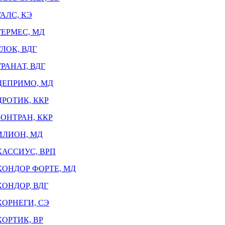
ГАЛС, КЭ
ГЕРМЕС, МД
ГЛОК, ВДГ
ГРАНАТ, ВДГ
ДЕПРИМО, МД
ДРОТИК, ККР
ЗОНТРАН, ККР
ИЛИОН, МД
КАССИУС, ВРП
КОНДОР ФОРТЕ, МД
КОНДОР, ВДГ
КОРНЕГИ, СЭ
КОРТИК, ВР