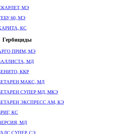
СКАРЛЕТ, МЭ
ТЕБУ 60, МЭ
ХАРИТА, КС
Гербициды
АРГО ПРИМ, МЭ
БАЛЛИСТА, МД
БЕНИТО, ККР
БЕТАРЕН МАКС, МД
БЕТАРЕН СУПЕР МД, МКЭ
БЕТАРЕН ЭКСПРЕСС АМ, КЭ
БРИГ, КС
ВЕРСИЯ, МД
ГАЛС СУПЕР, СЭ