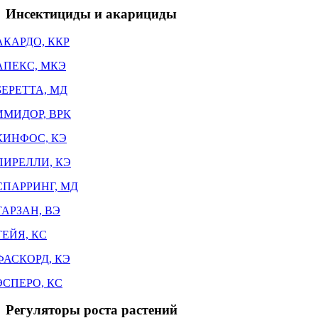
Инсектициды и акарициды
АКАРДО, ККР
АПЕКС, МКЭ
БЕРЕТТА, МД
ИМИДОР, ВРК
КИНФОС, КЭ
ПИРЕЛЛИ, КЭ
СПАРРИНГ, МД
ТАРЗАН, ВЭ
ТЕЙЯ, КС
ФАСКОРД, КЭ
ЭСПЕРО, КС
Регуляторы роста растений