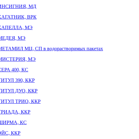
ИНСИГНИЯ, МД
КАГАТНИК, ВРК
КАПЕЛЛА, МЭ
МЕДЕЯ, МЭ
МЕТАМИЛ МЦ, СП в водорастворимых пакетах
МИСТЕРИЯ, МЭ
СЕРА 400, КС
ТИТУЛ 390, ККР
ТИТУЛ ДУО, ККР
ТИТУЛ ТРИО, ККР
ТРИАДА, ККР
ШИРМА, КС
ЭЙС, ККР