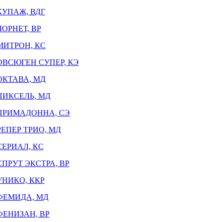
КУПАЖ, ВДГ
ЛОРНЕТ, ВР
МИТРОН, КС
ОВСЮГЕН СУПЕР, КЭ
ОКТАВА, МД
ПИКСЕЛЬ, МД
ПРИМАДОННА, СЭ
РЕПЕР ТРИО, МД
СЕРИАЛ, КС
СПРУТ ЭКСТРА, ВР
УНИКО, ККР
ФЕМИДА, МД
ФЕНИЗАН, ВР