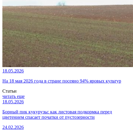
18.05.2026
На 18 мая 2026 года в стране посеяно 94% яровых культур
Статьи
читать еще
18.05.2026
Борный пик кукурузы: как листовая подкормка перед
цветением спасает початки от пустозерности
24.02.2026