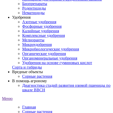
Биопрепараты
Родентициды
Нематициды
Удобрения
Азотные удобрения
Фосфорные удобрения
Калийные удобрения
Комплексные удобрения
Мелиоранты
Микроудобрения
Микробиологические удобрения
Органические удобрения
Органоминеральные удобрения
Удобрения на основе гуминовых кислот
Сорта и гибриды
Вредные объекты
Сорные растения
В помощь агроному
Диагностика стадий развития озимой пшеницы по
шкале ВВСН
Меню
Главная
Сорные растения