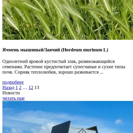
Ячмень мышиный/Заячий (Hordeum murinum L)
Однолетний яровой кустистый злак, размножающийся
семенами. Растение предпочитает супесчаные и сухие типы
почв. Сорняк теплолюбив, хорошо развивается ...
подробнее
Назад
1
2
…
12
13
Новости
читать еще