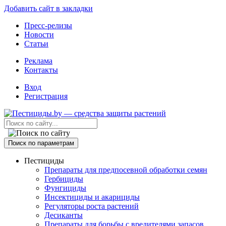
Добавить сайт в закладки
Пресс-релизы
Новости
Статьи
Реклама
Контакты
Вход
Регистрация
Поиск по параметрам
Пестициды
Препараты для предпосевной обработки семян
Гербициды
Фунгициды
Инсектициды и акарициды
Регуляторы роста растений
Десиканты
Препараты для борьбы с вредителями запасов