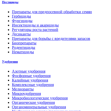
Пестициды
Препараты для предпосевной обработки семян
Гербициды
Фунгициды
Инсектициды и акарициды
Регуляторы роста растений
Десиканты
Препараты для борьбы с вредителями запасов
Биопрепараты
Родентициды
Нематициды
Удобрения
Азотные удобрения
Фосфорные удобрения
Калийные удобрения
Комплексные удобрения
Мелиоранты
Микроудобрения
Микробиологические удобрения
Органические удобрения
Органоминеральные удобрения