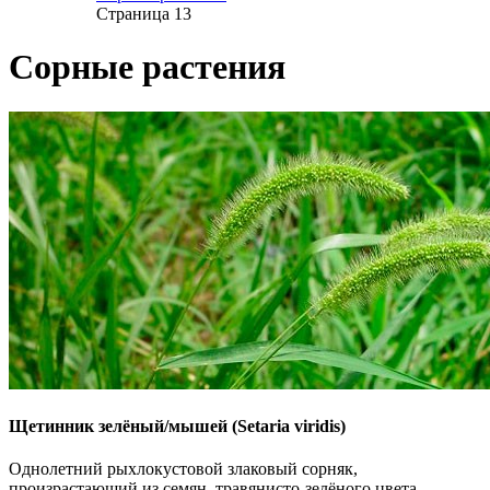
Страница 13
Сорные растения
Щетинник зелёный/мышей (Setaria viridis)
Однолетний рыхлокустовой злаковый сорняк,
произрастающий из семян, травянисто-зелёного цвета,