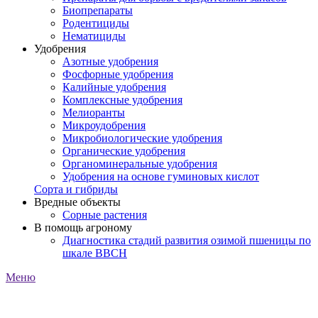
Биопрепараты
Родентициды
Нематициды
Удобрения
Азотные удобрения
Фосфорные удобрения
Калийные удобрения
Комплексные удобрения
Мелиоранты
Микроудобрения
Микробиологические удобрения
Органические удобрения
Органоминеральные удобрения
Удобрения на основе гуминовых кислот
Сорта и гибриды
Вредные объекты
Сорные растения
В помощь агроному
Диагностика стадий развития озимой пшеницы по
шкале ВВСН
Меню