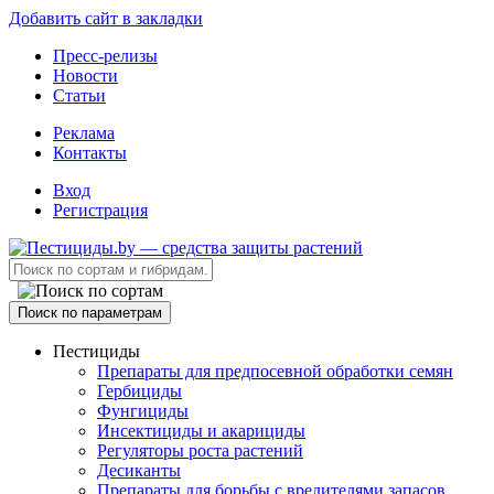
Добавить сайт в закладки
Пресс-релизы
Новости
Статьи
Реклама
Контакты
Вход
Регистрация
Поиск по параметрам
Пестициды
Препараты для предпосевной обработки семян
Гербициды
Фунгициды
Инсектициды и акарициды
Регуляторы роста растений
Десиканты
Препараты для борьбы с вредителями запасов