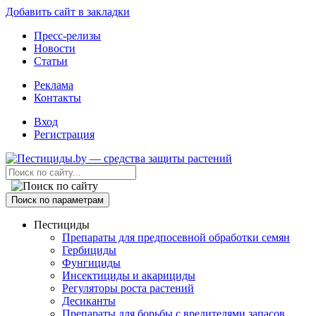
Добавить сайт в закладки
Пресс-релизы
Новости
Статьи
Реклама
Контакты
Вход
Регистрация
Поиск по параметрам
Пестициды
Препараты для предпосевной обработки семян
Гербициды
Фунгициды
Инсектициды и акарициды
Регуляторы роста растений
Десиканты
Препараты для борьбы с вредителями запасов