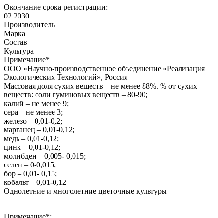
Окончание срока регистрации:
02.2030
Производитель
Марка
Состав
Культура
Примечание
*
ООО «Научно-производственное объединение «Реализация
Экологических Технологий», Россия
Массовая доля сухих веществ – не менее 88%. % от сухих
веществ: соли гуминовых веществ – 80-90;
калий – не менее 9;
сера – не менее 3;
железо – 0,01-0,2;
марганец – 0,01-0,12;
медь – 0,01-0,12;
цинк – 0,01-0,12;
молибден – 0,005- 0,015;
селен – 0-0,015;
бор – 0,01- 0,15;
кобальт – 0,01-0,12
Однолетние и многолетние цветочные культуры
+
Примечание*: