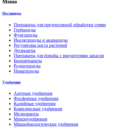
Меню
Пестициды
Препараты для предпосевной обработки семян
Гербициды
Фунгициды
Инсектициды и акарициды
Регуляторы роста растений
Десиканты
Препараты для борьбы с вредителями запасов
Биопрепараты
Родентициды
Нематициды
Удобрения
Азотные удобрения
Фосфорные удобрения
Калийные удобрения
Комплексные удобрения
Мелиоранты
Микроудобрения
Микробиологические удобрения