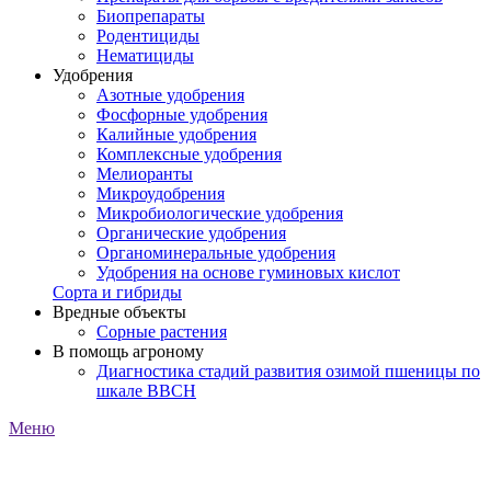
Биопрепараты
Родентициды
Нематициды
Удобрения
Азотные удобрения
Фосфорные удобрения
Калийные удобрения
Комплексные удобрения
Мелиоранты
Микроудобрения
Микробиологические удобрения
Органические удобрения
Органоминеральные удобрения
Удобрения на основе гуминовых кислот
Сорта и гибриды
Вредные объекты
Сорные растения
В помощь агроному
Диагностика стадий развития озимой пшеницы по
шкале ВВСН
Меню