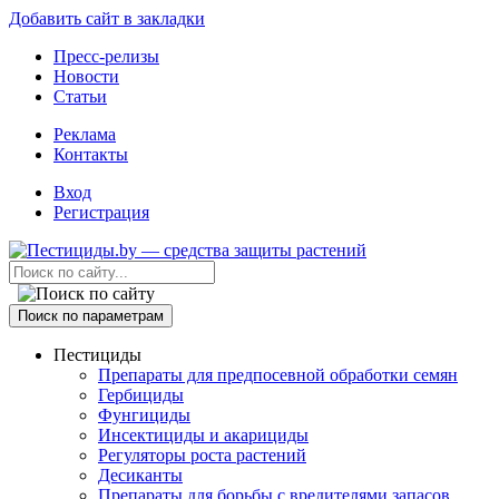
Добавить сайт в закладки
Пресс-релизы
Новости
Статьи
Реклама
Контакты
Вход
Регистрация
Поиск по параметрам
Пестициды
Препараты для предпосевной обработки семян
Гербициды
Фунгициды
Инсектициды и акарициды
Регуляторы роста растений
Десиканты
Препараты для борьбы с вредителями запасов