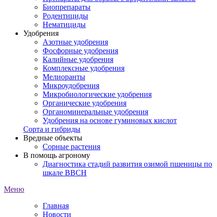
Биопрепараты
Родентициды
Нематициды
Удобрения
Азотные удобрения
Фосфорные удобрения
Калийные удобрения
Комплексные удобрения
Мелиоранты
Микроудобрения
Микробиологические удобрения
Органические удобрения
Органоминеральные удобрения
Удобрения на основе гуминовых кислот
Сорта и гибриды
Вредные объекты
Сорные растения
В помощь агроному
Диагностика стадий развития озимой пшеницы по
шкале ВВСН
Меню
Главная
Новости