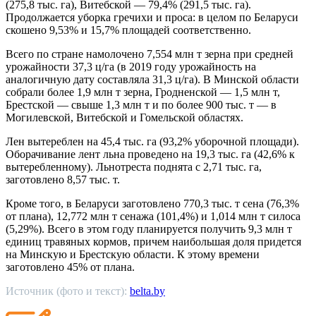
(275,8 тыс. га), Витебской — 79,4% (291,5 тыс. га).
Продолжается уборка гречихи и проса: в целом по Беларуси
скошено 9,53% и 15,7% площадей соответственно.
Всего по стране намолочено 7,554 млн т зерна при средней
урожайности 37,3 ц/га (в 2019 году урожайность на
аналогичную дату составляла 31,3 ц/га). В Минской области
собрали более 1,9 млн т зерна, Гродненской — 1,5 млн т,
Брестской — свыше 1,3 млн т и по более 900 тыс. т — в
Могилевской, Витебской и Гомельской областях.
Лен вытереблен на 45,4 тыс. га (93,2% уборочной площади).
Оборачивание лент льна проведено на 19,3 тыс. га (42,6% к
вытеребленному). Льнотреста поднята с 2,71 тыс. га,
заготовлено 8,57 тыс. т.
Кроме того, в Беларуси заготовлено 770,3 тыс. т сена (76,3%
от плана), 12,772 млн т сенажа (101,4%) и 1,014 млн т силоса
(5,29%). Всего в этом году планируется получить 9,3 млн т
единиц травяных кормов, причем наибольшая доля придется
на Минскую и Брестскую области. К этому времени
заготовлено 45% от плана.
Источник (фото и текст):
belta.by