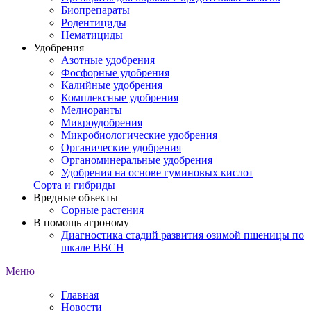
Биопрепараты
Родентициды
Нематициды
Удобрения
Азотные удобрения
Фосфорные удобрения
Калийные удобрения
Комплексные удобрения
Мелиоранты
Микроудобрения
Микробиологические удобрения
Органические удобрения
Органоминеральные удобрения
Удобрения на основе гуминовых кислот
Сорта и гибриды
Вредные объекты
Сорные растения
В помощь агроному
Диагностика стадий развития озимой пшеницы по
шкале ВВСН
Меню
Главная
Новости