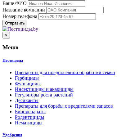
Ваше ФИО
Название компании
Номер телефона
×
Меню
Пестициды
Препараты для предпосевной обработки семян
Гербициды
Фунгициды
Инсектициды и акарициды
Регуляторы роста растений
Десиканты
Препараты для борьбы с вредителями запасов
Биопрепараты
Родентициды
Нематициды
Удобрения