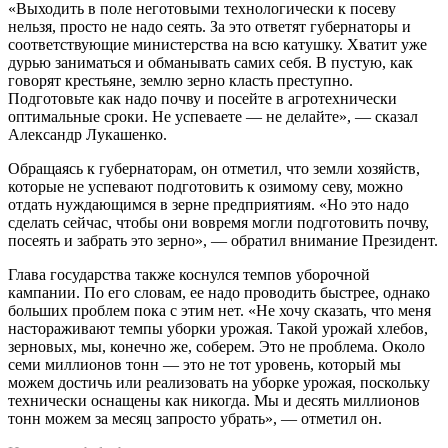
«Выходить в поле неготовыми технологически к посеву
нельзя, просто не надо сеять. За это ответят губернаторы и
соответствующие министерства на всю катушку. Хватит уже
дурью заниматься и обманывать самих себя. В пустую, как
говорят крестьяне, землю зерно класть преступно.
Подготовьте как надо почву и посейте в агротехнически
оптимальные сроки. Не успеваете — не делайте», — сказал
Александр Лукашенко.
Обращаясь к губернаторам, он отметил, что земли хозяйств,
которые не успевают подготовить к озимому севу, можно
отдать нуждающимся в зерне предприятиям. «Но это надо
сделать сейчас, чтобы они вовремя могли подготовить почву,
посеять и забрать это зерно», — обратил внимание Президент.
Глава государства также коснулся темпов уборочной
кампании. По его словам, ее надо проводить быстрее, однако
больших проблем пока с этим нет. «Не хочу сказать, что меня
настораживают темпы уборки урожая. Такой урожай хлебов,
зерновых, мы, конечно же, соберем. Это не проблема. Около
семи миллионов тонн — это не тот уровень, который мы
можем достичь или реализовать на уборке урожая, поскольку
технически оснащены как никогда. Мы и десять миллионов
тонн можем за месяц запросто убрать», — отметил он.