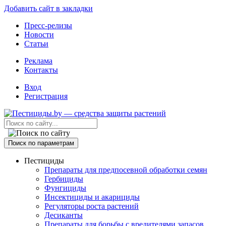
Добавить сайт в закладки
Пресс-релизы
Новости
Статьи
Реклама
Контакты
Вход
Регистрация
Поиск по параметрам
Пестициды
Препараты для предпосевной обработки семян
Гербициды
Фунгициды
Инсектициды и акарициды
Регуляторы роста растений
Десиканты
Препараты для борьбы с вредителями запасов