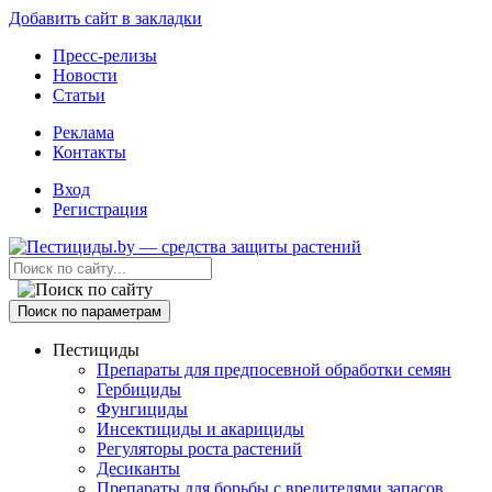
Добавить сайт в закладки
Пресс-релизы
Новости
Статьи
Реклама
Контакты
Вход
Регистрация
Поиск по параметрам
Пестициды
Препараты для предпосевной обработки семян
Гербициды
Фунгициды
Инсектициды и акарициды
Регуляторы роста растений
Десиканты
Препараты для борьбы с вредителями запасов