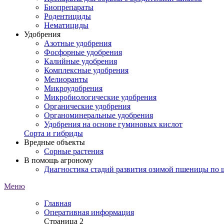
Биопрепараты
Родентициды
Нематициды
Удобрения
Азотные удобрения
Фосфорные удобрения
Калийные удобрения
Комплексные удобрения
Мелиоранты
Микроудобрения
Микробиологические удобрения
Органические удобрения
Органоминеральные удобрения
Удобрения на основе гуминовых кислот
Сорта и гибриды
Вредные объекты
Сорные растения
В помощь агроному
Диагностика стадий развития озимой пшеницы по
Меню
Главная
Оперативная информация
Страница 2