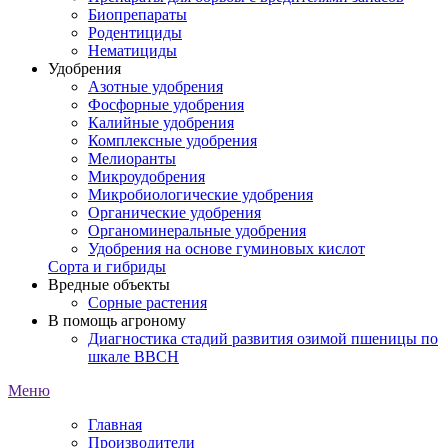
Биопрепараты
Родентициды
Нематициды
Удобрения
Азотные удобрения
Фосфорные удобрения
Калийные удобрения
Комплексные удобрения
Мелиоранты
Микроудобрения
Микробиологические удобрения
Органические удобрения
Органоминеральные удобрения
Удобрения на основе гуминовых кислот
Сорта и гибриды
Вредные объекты
Сорные растения
В помощь агроному
Диагностика стадий развития озимой пшеницы по
шкале ВВСН
Меню
Главная
Производители