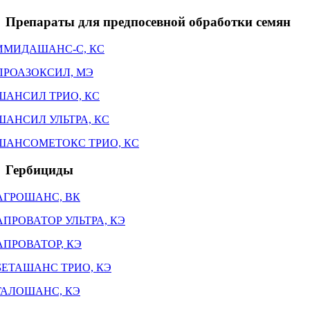
Препараты для предпосевной обработки семян
ИМИДАШАНС-С, КС
ПРОАЗОКСИЛ, МЭ
ШАНСИЛ ТРИО, КС
ШАНСИЛ УЛЬТРА, КС
ШАНСОМЕТОКС ТРИО, КС
Гербициды
АГРОШАНС, ВК
АПРОВАТОР УЛЬТРА, КЭ
АПРОВАТОР, КЭ
БЕТАШАНС ТРИО, КЭ
ГАЛОШАНС, КЭ