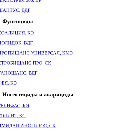
ШАНСТРЕЛ 300, ВР
ШАНТУС, ВДГ
Фунгициды
КОАЛИЦИЯ, КЭ
ПОЛИДОК, ВДГ
ПРОПИШАНС УНИВЕРСАЛ, КМЭ
СТРОБИШАНС ПРО, СК
ТАНОШАНС, ВДГ
ФЕЯ, КЭ
Инсектициды и акарициды
ГЕЛИФАС, КЭ
ГОПЛИТ, КС
ИМИДАШАНС ПЛЮС, СК