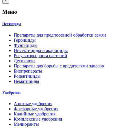
×
Меню
Пестициды
Препараты для предпосевной обработки семян
Гербициды
Фунгициды
Инсектициды и акарициды
Регуляторы роста растений
Десиканты
Препараты для борьбы с вредителями запасов
Биопрепараты
Родентициды
Нематициды
Удобрения
Азотные удобрения
Фосфорные удобрения
Калийные удобрения
Комплексные удобрения
Мелиоранты