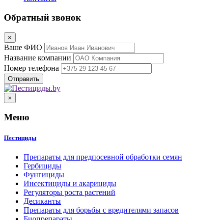
Обратный звонок
×
Ваше ФИО
Название компании
Номер телефона
×
Меню
Пестициды
Препараты для предпосевной обработки семян
Гербициды
Фунгициды
Инсектициды и акарициды
Регуляторы роста растений
Десиканты
Препараты для борьбы с вредителями запасов
Биопрепараты