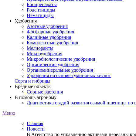
Биопрепараты
Родентициды
Нематициды
Удобрения
Азотные удобрения
Фосфорные удобрения
Калийные удобрения
Комплексные удобрения
Мелиоранты
Микроудобрения
Микробиологические удобрения
Органические удобрения
Органоминеральные удобрения
Удобрения на основе гуминовых кислот
Сорта и гибриды
Вредные объекты
Сорные растения
В помощь агроному
Диагностика стадий развития озимой пшеницы по
Меню
Главная
Новости
В Агентство по управлению активами переданы кре