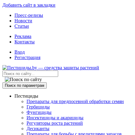
Добавить сайт в закладки
Пресс-релизы
Новости
Статьи
Реклама
Контакты
Вход
Регистрация
Поиск по параметрам
Пестициды
Препараты для предпосевной обработки семян
Гербициды
Фунгициды
Инсектициды и акарициды
Регуляторы роста растений
Десиканты
Препараты для борьбы с вредителями запасов