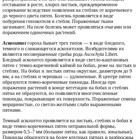
отставание в росте, хлороз листьев, преждевременное
созревание вследствие появления на стеблях от коричневого
до черного цвета пятен. Болезнь проявляется в виде
побурения гипокотиля и стебля. Пораженные ткани
загнивают. На поле болезнь может проявляться очагами или
поражением одиночных растений.
Аскохитоз
гороха бывает трех типов — в виде бледного,
темного и сливающегося аскохитозов. Возбудителями их
являются несовершенные грибы рода
Ascochyta
Libert.
Бледный аскохитоз проявляется в виде светло-каштановых
пятен с темно-коричневой каймой на бобах, реже на листьях и
стеблях. На бобах и листьях пятна округлые, диаметром до 9
мм, а на стеблях и черешках — удлиненные. В центре пятен
образуются темно-коричневые пикниды. Иногда при
поражении растений в конце вегетации на бобах и стеблях
пятна не образуются, но появляются многочисленные
пикниды, покрывающие их поверхность. Пораженные семена
морщинистые, со светло-желтыми слабо выраженными
пятнами.
Темный аскохитоз проявляется на листьях, стеблях и бобах в
виде темно-коричневых пятен неправильной формы,
размером 0,5–7 мм (большие пятна, как правило, зональные).
Пикниды образуются на более крупных пятнах и разбросаны