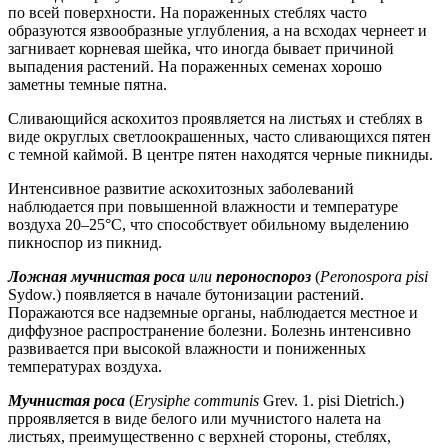
по всей поверхности. На пораженных стеблях часто
образуются язвообразные углубления, а на всходах чернеет и
загнивает корневая шейка, что иногда бывает причиной
выпадения растений. На пораженных семенах хорошо
заметны темные пятна.
Сливающийся аскохитоз проявляется на листьях и стеблях в
виде округлых светлоокрашенных, часто сливающихся пятен
с темной каймой. В центре пятен находятся черные пикниды.
Интенсивное развитие аскохитозных заболеваний
наблюдается при повышенной влажности и температуре
воздуха 20–25°C, что способствует обильному выделению
пикноспор из пикнид.
Ложная мучнистая роса
или
пероноспороз
(
Peronospora pisi
Sydow.) появляется в начале бутонизации растений.
Поражаются все надземные органы, наблюдается местное и
диффузное распространение болезни. Болезнь интенсивно
развивается при высокой влажности и пониженных
температурах воздуха.
Мучнистая роса
(
Erysiphe communis
Grev. 1. pisi Dietrich.)
прроявляется в виде белого или мучнистого налета на
листьях, преимущественно с верхней стороны, стеблях,