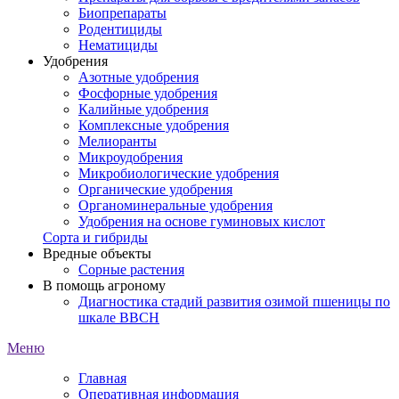
Биопрепараты
Родентициды
Нематициды
Удобрения
Азотные удобрения
Фосфорные удобрения
Калийные удобрения
Комплексные удобрения
Мелиоранты
Микроудобрения
Микробиологические удобрения
Органические удобрения
Органоминеральные удобрения
Удобрения на основе гуминовых кислот
Сорта и гибриды
Вредные объекты
Сорные растения
В помощь агроному
Диагностика стадий развития озимой пшеницы по
шкале ВВСН
Меню
Главная
Оперативная информация