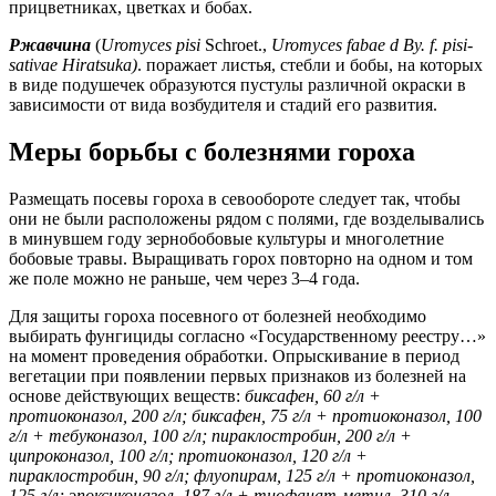
прицветниках, цветках и бобах.
Ржавчина
(
Uromyces pisi
Schroet.,
Uromyces fabae d By. f. pisi-
sativae Hiratsuka)
. поражает листья, стебли и бобы, на которых
в виде подушечек образуются пустулы различной окраски в
зависимости от вида возбудителя и стадий его развития.
Меры борьбы с болезнями гороха
Размещать посевы гороха в севообороте следует так, чтобы
они не были расположены рядом с полями, где возделывались
в минувшем году зернобобовые культуры и многолетние
бобовые травы. Выращивать горох повторно на одном и том
же поле можно не раньше, чем через 3–4 года.
Для защиты гороха посевного от болезней необходимо
выбирать фунгициды согласно «Государственному реестру…»
на момент проведения обработки. Опрыскивание в период
вегетации при появлении первых признаков из болезней на
основе действующих веществ:
биксафен, 60 г/л +
протиоконазол, 200 г/л; биксафен, 75 г/л + протиоконазол, 100
г/л + тебуконазол, 100 г/л; пираклостробин, 200 г/л +
ципроконазол, 100 г/л; протиоконазол, 120 г/л +
пираклостробин, 90 г/л; флуопирам, 125 г/л + протиоконазол,
125 г/л; эпоксиконазол, 187 г/л + тиофанат-метил, 310 г/л.