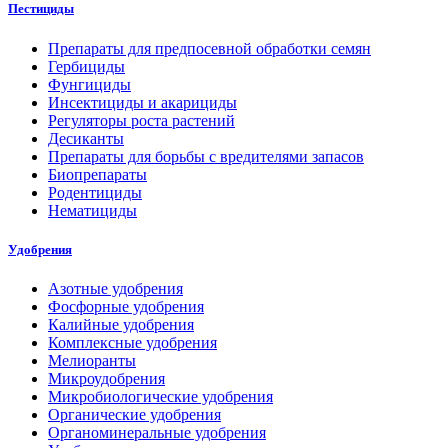
Пестициды
Препараты для предпосевной обработки семян
Гербициды
Фунгициды
Инсектициды и акарициды
Регуляторы роста растений
Десиканты
Препараты для борьбы с вредителями запасов
Биопрепараты
Родентициды
Нематициды
Удобрения
Азотные удобрения
Фосфорные удобрения
Калийные удобрения
Комплексные удобрения
Мелиоранты
Микроудобрения
Микробиологические удобрения
Органические удобрения
Органоминеральные удобрения