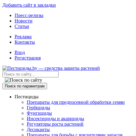
Добавить сайт в закладки
Пресс-релизы
Новости
Статьи
Реклама
Контакты
Вход
Регистрация
Поиск по параметрам
Пестициды
Препараты для предпосевной обработки семян
Гербициды
Фунгициды
Инсектициды и акарициды
Регуляторы роста растений
Десиканты
Препараты для борьбы с вредителями запасов