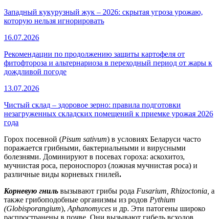
Западный кукурузный жук – 2026: скрытая угроза урожаю,
которую нельзя игнорировать
16.07.2026
Рекомендации по продолжению защиты картофеля от
фитофтороза и альтернариоза в переходный период от жары к
дождливой погоде
13.07.2026
Чистый склад – здоровое зерно: правила подготовки
незагруженных складских помещений к приемке урожая 2026
года
Горох посевной (
Pisum sativum
) в условиях Беларуси часто
поражается грибными, бактериальными и вирусными
болезнями. Доминируют в посевах гороха: аскохитоз,
мучнистая роса, пероноспороз (ложная мучнистая роса) и
различные виды корневых гнилей
.
Корневую гниль
вызывают грибы рода
Fusarium, Rhizoctonia,
а
также грибоподобные организмы из родов
Pythium
(Globisporangium
),
Aphanomyces
и др. Эти патогены широко
распространены в почве. Они вызывают гибель всходов,